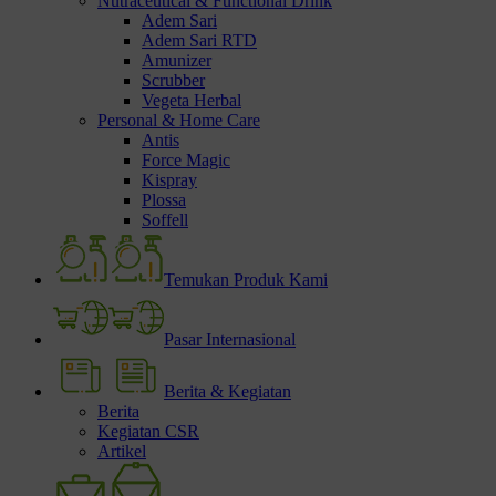
Nutraceutical & Functional Drink
Adem Sari
Adem Sari RTD
Amunizer
Scrubber
Vegeta Herbal
Personal & Home Care
Antis
Force Magic
Kispray
Plossa
Soffell
Temukan Produk Kami
Pasar Internasional
Berita & Kegiatan
Berita
Kegiatan CSR
Artikel