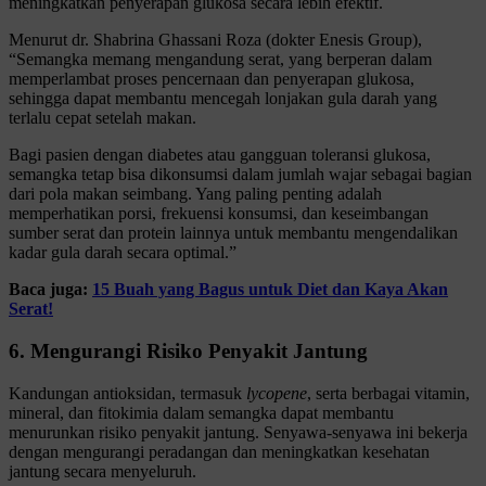
meningkatkan penyerapan glukosa secara lebih efektif.
Menurut dr. Shabrina Ghassani Roza (dokter Enesis Group),
“Semangka memang mengandung serat, yang berperan dalam
memperlambat proses pencernaan dan penyerapan glukosa,
sehingga dapat membantu mencegah lonjakan gula darah yang
terlalu cepat setelah makan.
Bagi pasien dengan diabetes atau gangguan toleransi glukosa,
semangka tetap bisa dikonsumsi dalam jumlah wajar sebagai bagian
dari pola makan seimbang. Yang paling penting adalah
memperhatikan porsi, frekuensi konsumsi, dan keseimbangan
sumber serat dan protein lainnya untuk membantu mengendalikan
kadar gula darah secara optimal.”
Baca juga:
15 Buah yang Bagus untuk Diet dan Kaya Akan
Serat!
6. Mengurangi Risiko Penyakit Jantung
Kandungan antioksidan, termasuk
lycopene
, serta berbagai vitamin,
mineral, dan fitokimia dalam semangka dapat membantu
menurunkan risiko penyakit jantung. Senyawa-senyawa ini bekerja
dengan mengurangi peradangan dan meningkatkan kesehatan
jantung secara menyeluruh.