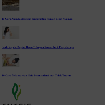
11 Cara Ampuh Mengusir Semut untuk Hunian Lebih Nyaman
Sakit Kepala Bagian Depan? Jangan Sepele! Ini 7 Penyebabnya
10 Cara Melancarkan Haid Secara Alami saat Tidak Teratur