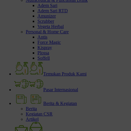
Nutraceutical & Functional Drink
Adem Sari
Adem Sari RTD
Amunizer
Scrubber
Vegeta Herbal
Personal & Home Care
Antis
Force Magic
Kispray
Plossa
Soffell
Temukan Produk Kami
Pasar Internasional
Berita & Kegiatan
Berita
Kegiatan CSR
Artikel