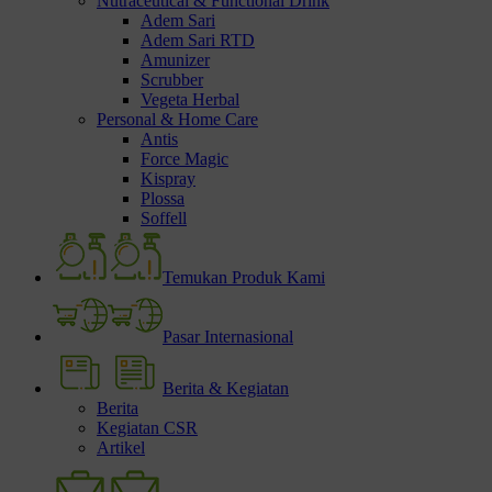
Nutraceutical & Functional Drink
Adem Sari
Adem Sari RTD
Amunizer
Scrubber
Vegeta Herbal
Personal & Home Care
Antis
Force Magic
Kispray
Plossa
Soffell
Temukan Produk Kami
Pasar Internasional
Berita & Kegiatan
Berita
Kegiatan CSR
Artikel