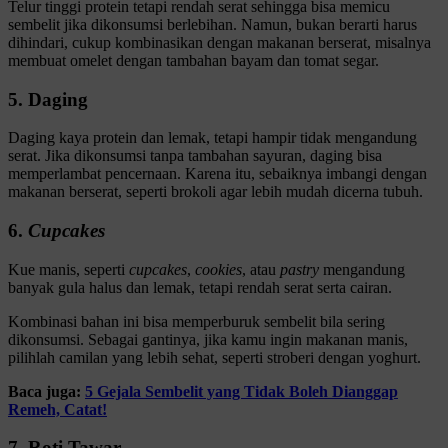
Telur tinggi protein tetapi rendah serat sehingga bisa memicu
sembelit jika dikonsumsi berlebihan. Namun, bukan berarti harus
dihindari, cukup kombinasikan dengan makanan berserat, misalnya
membuat omelet dengan tambahan bayam dan tomat segar.
5. Daging
Daging kaya protein dan lemak, tetapi hampir tidak mengandung
serat. Jika dikonsumsi tanpa tambahan sayuran, daging bisa
memperlambat pencernaan. Karena itu, sebaiknya imbangi dengan
makanan berserat, seperti brokoli agar lebih mudah dicerna tubuh.
6.
Cupcakes
Kue manis, seperti
cupcakes
,
cookies
, atau
pastry
mengandung
banyak gula halus dan lemak, tetapi rendah serat serta cairan.
Kombinasi bahan ini bisa memperburuk sembelit bila sering
dikonsumsi. Sebagai gantinya, jika kamu ingin makanan manis,
pilihlah camilan yang lebih sehat, seperti stroberi dengan yoghurt.
Baca juga:
5 Gejala Sembelit yang Tidak Boleh Dianggap
Remeh, Catat!
7. Roti Tawar