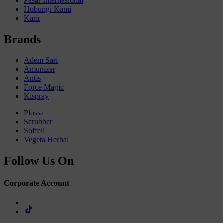
Pasar Internasional
Hubungi Kami
Karir
Brands
Adem Sari
Amunizer
Antis
Force Magic
Kispray
Plossa
Scrubber
Soffell
Vegeta Herbal
Follow Us On
Corporate Account