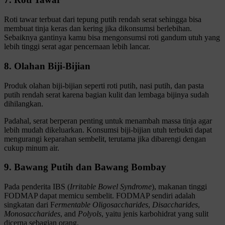
Roti tawar terbuat dari tepung putih rendah serat sehingga bisa
membuat tinja keras dan kering jika dikonsumsi berlebihan.
Sebaiknya gantinya kamu bisa mengonsumsi roti gandum utuh yang
lebih tinggi serat agar pencernaan lebih lancar.
8. Olahan Biji-Bijian
Produk olahan biji-bijian seperti roti putih, nasi putih, dan pasta
putih rendah serat karena bagian kulit dan lembaga bijinya sudah
dihilangkan.
Padahal, serat berperan penting untuk menambah massa tinja agar
lebih mudah dikeluarkan. Konsumsi biji-bijian utuh terbukti dapat
mengurangi keparahan sembelit, terutama jika dibarengi dengan
cukup minum air.
9. Bawang Putih dan Bawang Bombay
Pada penderita IBS (
Irritable Bowel Syndrome
), makanan tinggi
FODMAP dapat memicu sembelit. FODMAP sendiri adalah
singkatan dari F
ermentable Oligosaccharides
,
Disaccharides
,
Monosaccharides
, and
Polyols
, yaitu jenis karbohidrat yang sulit
dicerna sebagian orang.