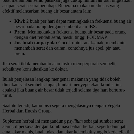
Saat menambah serat, pastikan juga cukup minum air dan tingkatkan
asupan serat secara bertahap. Beberapa makanan khusus yang
efektif melancarkan buang air besar antara lain:
Kiwi
: 2 buah per hari dapat meningkatkan frekuensi buang air
besar pada orang dengan sembelit atau IBS.
Prem
: Meningkatkan frekuensi buang air besar pada orang
dengan diet rendah serat, meski tinggi FODMAP.
Jus buah tanpa gula:
Cocok untuk anak-anak, membantu
menambah serat dan cairan, contohnya jus apel, pir, atau
prem.
Jika serat tidak membantu atau justru memperparah sembelit,
sebaiknya konsultasikan ke dokter.
Itulah penjelasan lengkap mengenai makanan yang tidak boleh
dimakan saat sembelit. Ingat, hindari menyepelekan kondisi ini,
apalagi jika buang air besar tidak terjadi selama tiga hari berturut-
turut.
Saat itu terjadi, kamu bisa segera mengatasinya dengan Vegeta
Herbal dari Enesis Group.
Suplemen herbal ini mengandung
psyllium
sebagai sumber serat
alami, diperkaya dengan kombinasi bahan herbal, seperti daun jati
cina, akar manis, buah adas, dan akar kelembak yang bekerja efektif