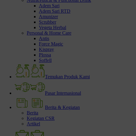
Nutraceutical & Functional Drink
Adem Sari
Adem Sari RTD
Amunizer
Scrubber
Vegeta Herbal
Personal & Home Care
Antis
Force Magic
Kispray
Plossa
Soffell
Temukan Produk Kami
Pasar Internasional
Berita & Kegiatan
Berita
Kegiatan CSR
Artikel