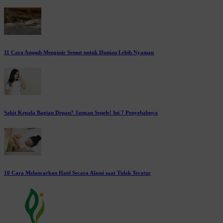
11 Cara Ampuh Mengusir Semut untuk Hunian Lebih Nyaman
Sakit Kepala Bagian Depan? Jangan Sepele! Ini 7 Penyebabnya
10 Cara Melancarkan Haid Secara Alami saat Tidak Teratur