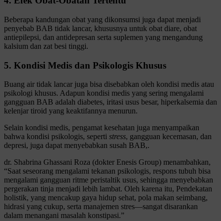
4. Efek Obat-Obatan Tertentu
Beberapa kandungan obat yang dikonsumsi juga dapat menjadi
penyebab BAB tidak lancar, khususnya untuk obat diare, obat
antiepilepsi, dan antidepresan serta suplemen yang mengandung
kalsium dan zat besi tinggi.
5. Kondisi Medis dan Psikologis Khusus
Buang air tidak lancar juga bisa disebabkan oleh kondisi medis atau
psikologi khusus. Adapun kondisi medis yang sering mengalami
gangguan BAB adalah diabetes, iritasi usus besar, hiperkalsemia dan
kelenjar tiroid yang keaktifannya menurun.
Selain kondisi medis, pengamat kesehatan juga menyampaikan
bahwa kondisi psikologis, seperti
stress
, gangguan kecemasan, dan
depresi, juga dapat menyebabkan susah BAB,.
dr. Shabrina Ghassani Roza (dokter Enesis Group) menambahkan,
“Saat seseorang mengalami tekanan psikologis, respons tubuh bisa
mengalami gangguan ritme peristaltik usus, sehingga menyebabkan
pergerakan tinja menjadi lebih lambat. Oleh karena itu, Pendekatan
holistik, yang mencakup gaya hidup sehat, pola makan seimbang,
hidrasi yang cukup, serta manajemen stres—sangat disarankan
dalam menangani masalah konstipasi.”