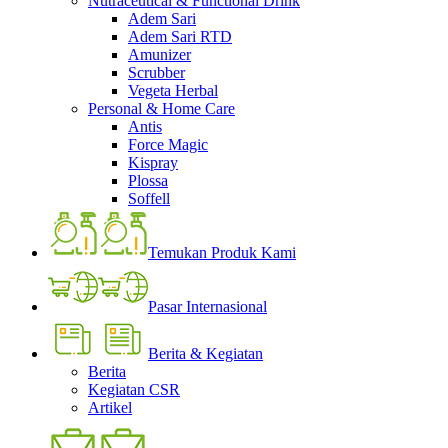
Nutraceutical & Functional Drink
Adem Sari
Adem Sari RTD
Amunizer
Scrubber
Vegeta Herbal
Personal & Home Care
Antis
Force Magic
Kispray
Plossa
Soffell
Temukan Produk Kami
Pasar Internasional
Berita & Kegiatan
Berita
Kegiatan CSR
Artikel