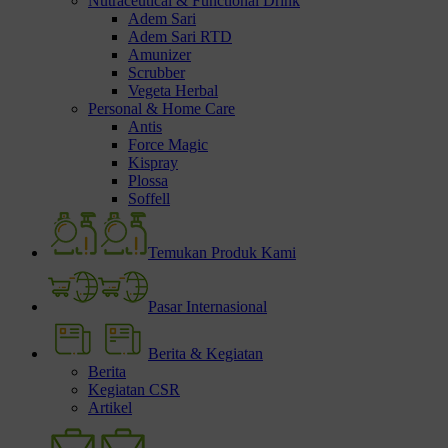
Nutraceutical & Functional Drink
Adem Sari
Adem Sari RTD
Amunizer
Scrubber
Vegeta Herbal
Personal & Home Care
Antis
Force Magic
Kispray
Plossa
Soffell
Temukan Produk Kami
Pasar Internasional
Berita & Kegiatan
Berita
Kegiatan CSR
Artikel