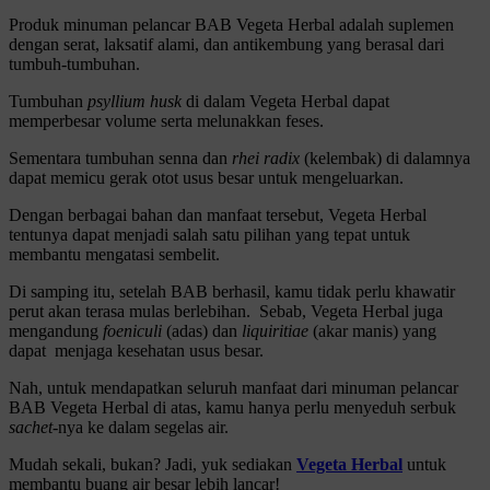
Produk minuman pelancar BAB Vegeta Herbal adalah suplemen
dengan serat, laksatif alami, dan antikembung yang berasal dari
tumbuh-tumbuhan.
Tumbuhan
psyllium husk
di dalam Vegeta Herbal dapat
memperbesar volume serta melunakkan feses.
Sementara tumbuhan senna dan
rhei radix
(kelembak) di dalamnya
dapat memicu gerak otot usus besar untuk mengeluarkan.
Dengan berbagai bahan dan manfaat tersebut, Vegeta Herbal
tentunya dapat menjadi salah satu pilihan yang tepat untuk
membantu mengatasi sembelit.
Di samping itu, setelah BAB berhasil, kamu tidak perlu khawatir
perut akan terasa mulas berlebihan.
Sebab, Vegeta Herbal juga
mengandung
foeniculi
(adas) dan
liquiritiae
(akar manis) yang
dapat menjaga kesehatan usus besar.
Nah, untuk mendapatkan seluruh manfaat dari minuman pelancar
BAB Vegeta Herbal di atas, kamu hanya perlu menyeduh serbuk
sachet
-nya ke dalam segelas air.
Mudah sekali, bukan? Jadi, yuk sediakan
Vegeta Herbal
untuk
membantu buang air besar lebih lancar!