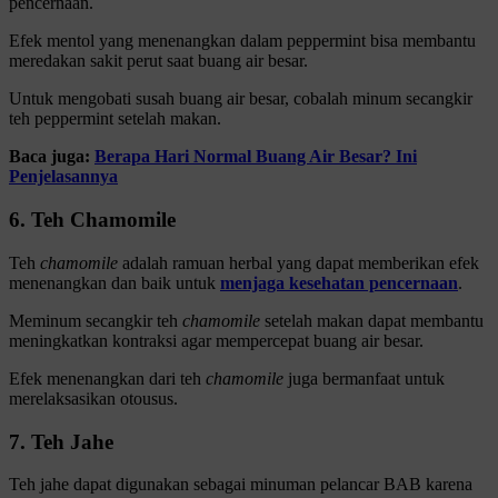
pencernaan.
Efek mentol yang menenangkan dalam peppermint bisa membantu
meredakan sakit perut saat buang air besar.
Untuk mengobati susah buang air besar, cobalah minum secangkir
teh peppermint setelah makan.
Baca juga:
Berapa Hari Normal Buang Air Besar? Ini
Penjelasannya
6. Teh Chamomile
Teh
chamomile
adalah ramuan herbal yang dapat memberikan efek
menenangkan dan baik untuk
menjaga kesehatan pencernaan
.
Meminum secangkir teh
chamomile
setelah makan dapat membantu
meningkatkan kontraksi agar mempercepat buang air besar.
Efek menenangkan dari teh
chamomile
juga bermanfaat untuk
merelaksasikan otousus.
7. Teh Jahe
Teh jahe dapat digunakan sebagai minuman pelancar BAB karena