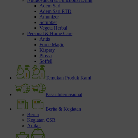
Nutraceutical & Functional Drink
Adem Sari
Adem Sari RTD
Amunizer
Scrubber
Vegeta Herbal
Personal & Home Care
Antis
Force Magic
Kispray
Plossa
Soffell
Temukan Produk Kami
Pasar Internasional
Berita & Kegiatan
Berita
Kegiatan CSR
Artikel