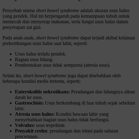
Penyebab utama
short bowel syndrome
adalah ukuran usus halus
yang pendek. Hal ini berpengaruh pada kemampuan tubuh untuk
memecah dan menyerap makanan, serta fungsi usus halus dalam
penyerapan zat gizi.
Pada anak-anak,
short bowel syndrome
dapat terjadi akibat kelainan
perkembangan usus halus saat lahir, seperti:
Usus halus terlalu pendek.
Bagian usus hilang.
Pembentukan usus tidak sempurna (atresia usus).
Selain itu,
short bowel syndrome
juga dapat disebabkan oleh
beberapa kondisi medis tertentu, seperti:
Enterokolitis nekrotikans:
Peradangan dan hilangnya aliran
darah ke usus.
Gastroschisis:
Usus berkembang di luar tubuh sejak sebelum
lahir.
Atresia usus halus:
Kondisi bawaan lahir yang
menyebabkan bagian usus halus tidak berfungsi.
Volvulus:
usus terpelintir.
Penyakit crohn
: peradangan dan iritasi pada saluran
pencernaan.