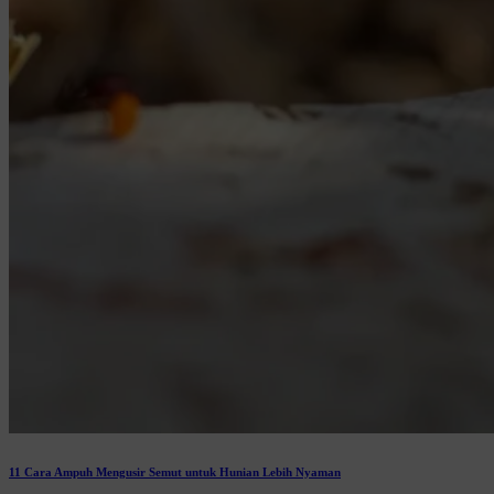
11 Cara Ampuh Mengusir Semut untuk Hunian Lebih Nyaman