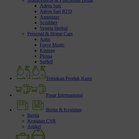
Nutraceutical & Functional Drink
Adem Sari
Adem Sari RTD
Amunizer
Scrubber
Vegeta Herbal
Personal & Home Care
Antis
Force Magic
Kispray
Plossa
Soffell
Temukan Produk Kami
Pasar Internasional
Berita & Kegiatan
Berita
Kegiatan CSR
Artikel