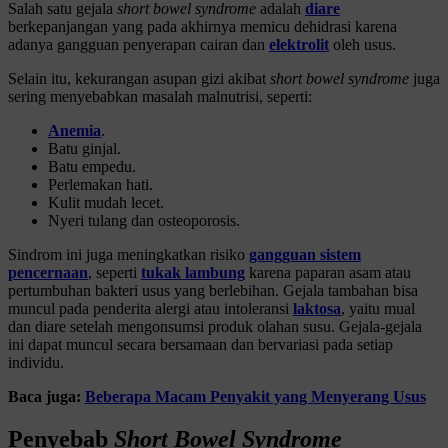
Salah satu gejala
short bowel syndrome
adalah
diare
berkepanjangan yang pada akhirnya memicu dehidrasi karena
adanya gangguan penyerapan cairan dan
elektrolit
oleh usus.
Selain itu, kekurangan asupan gizi akibat
short bowel syndrome
juga
sering menyebabkan masalah malnutrisi, seperti:
Anemia
.
Batu ginjal.
Batu empedu.
Perlemakan hati.
Kulit mudah lecet.
Nyeri tulang dan osteoporosis.
Sindrom ini juga meningkatkan risiko
gangguan sistem
pencernaan
, seperti
tukak lambung
karena paparan asam atau
pertumbuhan bakteri usus yang berlebihan. Gejala tambahan bisa
muncul pada penderita alergi atau intoleransi
laktosa
, yaitu mual
dan diare setelah mengonsumsi produk olahan susu. Gejala-gejala
ini dapat muncul secara bersamaan dan bervariasi pada setiap
individu.
Baca juga:
Beberapa Macam Penyakit yang Menyerang Usus
Penyebab
Short Bowel Syndrome