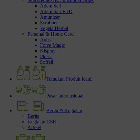
Nutraceutical & Functional Drink
Adem Sari
Adem Sari RTD
Amunizer
Scrubber
Vegeta Herbal
Personal & Home Care
Antis
Force Magic
Kispray
Plossa
Soffell
Temukan Produk Kami
Pasar Internasional
Berita & Kegiatan
Berita
Kegiatan CSR
Artikel