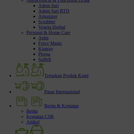
Nutraceutical & Functional Drink
Adem Sari
Adem Sari RTD
Amunizer
Scrubber
Vegeta Herbal
Personal & Home Care
Antis
Force Magic
Kispray
Plossa
Soffell
Temukan Produk Kami
Pasar Internasional
Berita & Kegiatan
Berita
Kegiatan CSR
Artikel