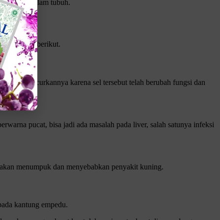
0 pekerjaan dalam tubuh.
lah sebagai berikut.
an menghancurkannya karena sel tersebut telah berubah fungsi dan
rwarna pucat, bisa jadi ada masalah pada liver, salah satunya infeksi
rubin akan menumpuk dan menyebabkan penyakit kuning.
 pada kantung empedu.