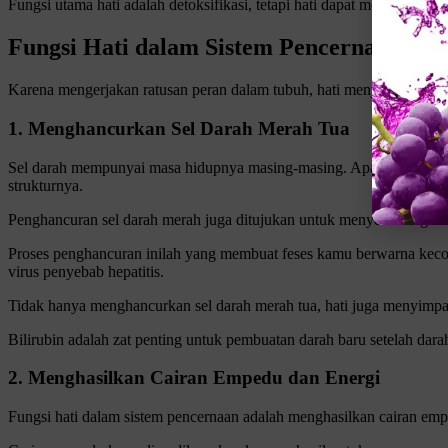
Fungsi utama hati adalah detoksifikasi, tetapi hati dapat melakukan 
Fungsi Hati dalam Sistem Pencernaan
Karena mengerjakan ratusan peran dalam tubuh, hati menjadi organ pe
1. Menghancurkan Sel Darah Merah Tua
Sel darah mempunyai masa hidupnya masing-masing. Apabila sel darah
strukturnya.
Penghancuran sel darah merah juga ditujukan untuk menyeimbangkan
Proses penghancuran inilah yang membuat feses kamu berwarna keco
virus penyebab hepatitis.
Tidak hanya menghancurkan sel darah merah tua, hati juga menyimpa
Bilirubin adalah zat penting untuk pembuatan darah baru setelah da
2. Menghasilkan Cairan Empedu dan Energi
Fungsi hati dalam sistem pencernaan adalah menghasilkan cairan em