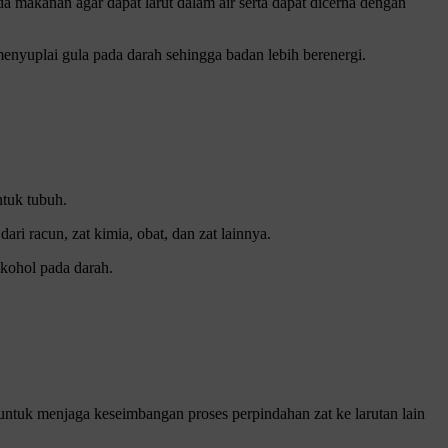
makanan agar dapat larut dalam air serta dapat dicerna dengan
enyuplai gula pada darah sehingga badan lebih berenergi.
ntuk tubuh.
ri racun, zat kimia, obat, dan zat lainnya.
lkohol pada darah.
untuk menjaga keseimbangan proses perpindahan zat ke larutan lain