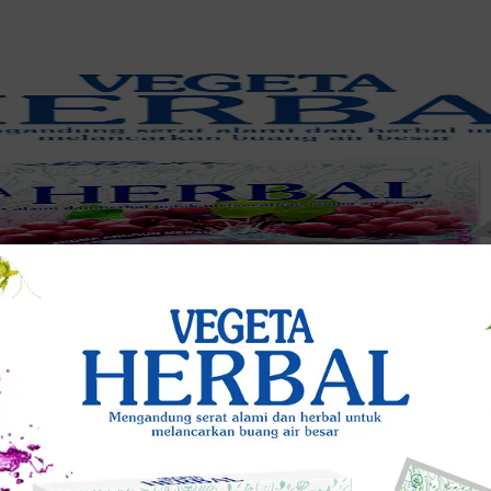
anjut tentang organ penting ini.
ar 1,5 kilogram. Letak organ hati adalah di sebelah kanan atas bagian r
ti dapat beregenerasi dan merupakan satu-satunya organ yang bisa mela