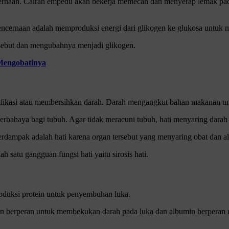
ernaan. Cairan empedu akan bekerja memecah dan menyerap lemak pada 
ncernaan adalah memproduksi energi dari glikogen ke glukosa untuk m
ersebut dan mengubahnya menjadi glikogen.
Mengobatinya
ksifikasi atau membersihkan darah. Darah mengangkut bahan makanan u
bahaya bagi tubuh. Agar tidak meracuni tubuh, hati menyaring darah da
terdampak adalah hati karena organ tersebut yang menyaring obat dan a
h satu gangguan fungsi hati yaitu sirosis hati.
produksi protein untuk penyembuhan luka.
ogen berperan untuk membekukan darah pada luka dan albumin berperan 