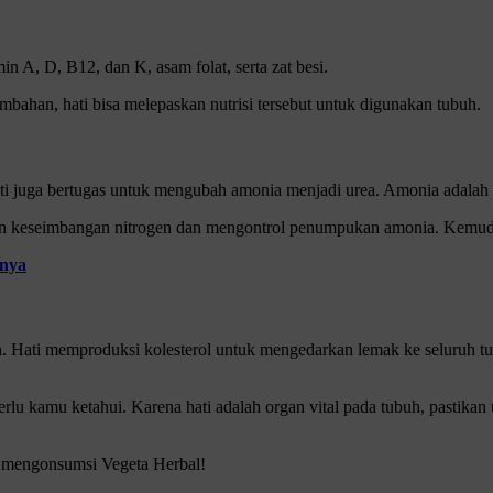
in A, D, B12, dan K, asam folat, serta zat besi.
mbahan, hati bisa melepaskan nutrisi tersebut untuk digunakan tubuh.
ti juga bertugas untuk mengubah amonia menjadi urea. Amonia adalah z
n keseimbangan nitrogen dan mengontrol penumpukan amonia. Kemudi
bnya
on. Hati memproduksi kolesterol untuk mengedarkan lemak ke seluruh 
erlu kamu ketahui. Karena hati adalah organ vital pada tubuh, pastik
 mengonsumsi Vegeta Herbal!