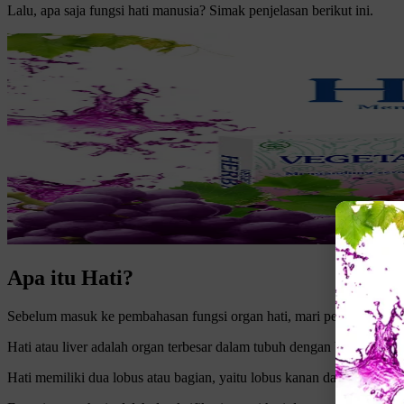
Lalu, apa saja fungsi hati manusia? Simak penjelasan berikut ini.
Apa itu Hati?
Sebelum masuk ke pembahasan fungsi organ hati, mari pelajari lebih l
Hati atau liver adalah organ terbesar dalam tubuh dengan berat sekit
Hati memiliki dua lobus atau bagian, yaitu lobus kanan dan kiri. Ha