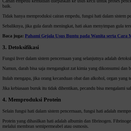
Carian empedu kemudian dilepaskan ke usus kecil untuk proses penc
baik.
Tidak hanya memproduksi cairan empedu, fungsi hati dalam sistem pe
Sebaliknya, jika gula darah meningkat, hati akan menyimpan gula t
Baca juga:
Pahami Gejala Usus Buntu pada Wanita serta Cara 
3. Detoksifikasi
Fungsi liver dalam sistem pencernaan yang selanjutnya adalah deto
Namun, darah bisa saja mengangkut zat kimia yang dikonsumsi dan ber
Itulah mengapa, jika orang kecanduan obat dan alkohol, organ yang 
Jika kebiasaan buruk itu tidak dihentikan, pecandu bisa mengalami sala
4. Memproduksi Protein
Selain fungsi hati dalam sistem pencernaan, fungsi hati adalah mem
Protein yang dihasilkan hati adalah albumin dan fibrinogen. Fibrin
melalui membran semipermeabel atau osmosis.