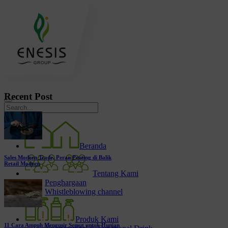
Recent Post
Beranda
Sales Modern Trade, Peran Penting di Balik
Retail Modern
Tentang Kami
Penghargaan
Whistleblowing channel
Produk Kami
11 Cara Ampuh Mengusir Semut untuk Hunian