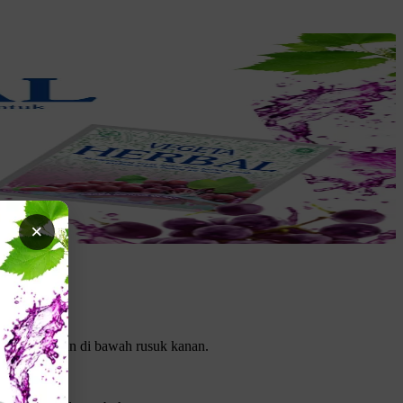
×
ongga perut dan di bawah rusuk kanan.
kukannya.