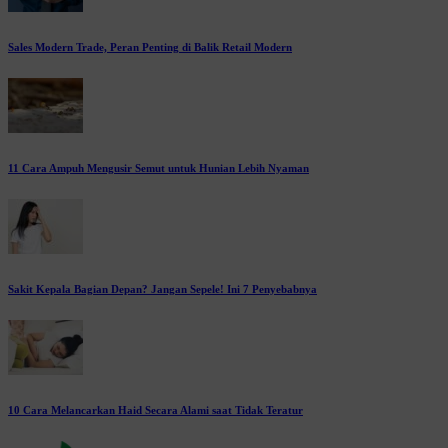
Sales Modern Trade, Peran Penting di Balik Retail Modern
11 Cara Ampuh Mengusir Semut untuk Hunian Lebih Nyaman
Sakit Kepala Bagian Depan? Jangan Sepele! Ini 7 Penyebabnya
10 Cara Melancarkan Haid Secara Alami saat Tidak Teratur