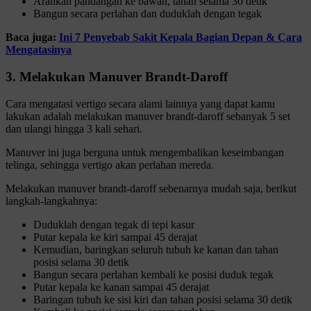
Arahkan pandangan ke bawah, tahan selama 30 detik
Bangun secara perlahan dan duduklah dengan tegak
Baca juga:
Ini 7 Penyebab Sakit Kepala Bagian Depan & Cara
Mengatasinya
3. Melakukan Manuver Brandt-Daroff
Cara mengatasi vertigo secara alami lainnya yang dapat kamu
lakukan adalah melakukan manuver brandt-daroff sebanyak 5 set
dan ulangi hingga 3 kali sehari.
Manuver ini juga berguna untuk mengembalikan keseimbangan
telinga, sehingga vertigo akan perlahan mereda.
Melakukan manuver brandt-daroff sebenarnya mudah saja, berikut
langkah-langkahnya:
Duduklah dengan tegak di tepi kasur
Putar kepala ke kiri sampai 45 derajat
Kemudian, baringkan seluruh tubuh ke kanan dan tahan
posisi selama 30 detik
Bangun secara perlahan kembali ke posisi duduk tegak
Putar kepala ke kanan sampai 45 derajat
Baringan tubuh ke sisi kiri dan tahan posisi selama 30 detik