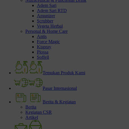
Nutraceutical & Functional Drink
Adem Sari
Adem Sari RTD
Amunizer
Scrubber
Vegeta Herbal
Personal & Home Care
Antis
Force Magic
Kispray
Plossa
Soffell
Temukan Produk Kami
Pasar Internasional
Berita & Kegiatan
Berita
Kegiatan CSR
Artikel