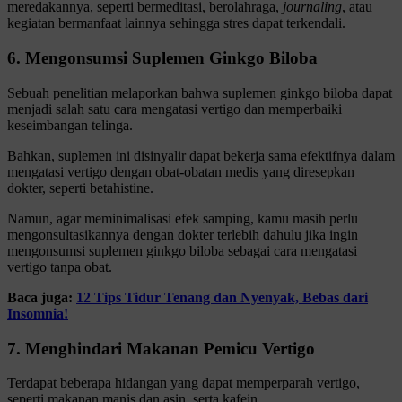
meredakannya, seperti bermeditasi, berolahraga,
journaling
, atau
kegiatan bermanfaat lainnya sehingga stres dapat terkendali.
6. Mengonsumsi Suplemen Ginkgo Biloba
Sebuah penelitian melaporkan bahwa suplemen ginkgo biloba dapat
menjadi salah satu cara mengatasi vertigo dan memperbaiki
keseimbangan telinga.
Bahkan, suplemen ini disinyalir dapat bekerja sama efektifnya dalam
mengatasi vertigo dengan obat-obatan medis yang diresepkan
dokter, seperti betahistine.
Namun, agar meminimalisasi efek samping, kamu masih perlu
mengonsultasikannya dengan dokter terlebih dahulu jika ingin
mengonsumsi suplemen ginkgo biloba sebagai cara mengatasi
vertigo tanpa obat.
Baca juga:
12 Tips Tidur Tenang dan Nyenyak, Bebas dari
Insomnia!
7. Menghindari Makanan Pemicu Vertigo
Terdapat beberapa hidangan yang dapat memperparah vertigo,
seperti makanan manis dan asin, serta kafein.