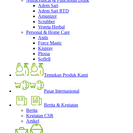
Nutraceutical & Functional Drink
Adem Sari
Adem Sari RTD
Amunizer
Scrubber
Vegeta Herbal
Personal & Home Care
Antis
Force Magic
Kispray
Plossa
Soffell
Temukan Produk Kami
Pasar Internasional
Berita & Kegiatan
Berita
Kegiatan CSR
Artikel