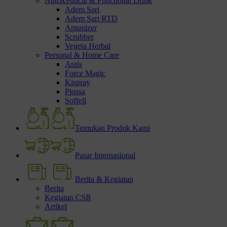
Nutraceutical & Functional Drink
Adem Sari
Adem Sari RTD
Amunizer
Scrubber
Vegeta Herbal
Personal & Home Care
Antis
Force Magic
Kispray
Plossa
Soffell
Temukan Produk Kami
Pasar Internasional
Berita & Kegiatan
Berita
Kegiatan CSR
Artikel