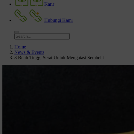
Karir
Hubungi Kami
Home
News & Events
8 Buah Tinggi Serat Untuk Mengatasi Sembelit