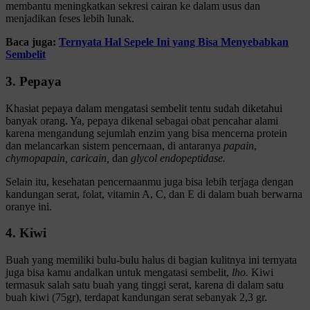
membantu meningkatkan sekresi cairan ke dalam usus dan
menjadikan feses lebih lunak.
Baca juga:
Ternyata Hal Sepele Ini yang Bisa Menyebabkan
Sembelit
3. Pepaya
Khasiat pepaya dalam mengatasi sembelit tentu sudah diketahui
banyak orang. Ya, pepaya dikenal sebagai obat pencahar alami
karena mengandung sejumlah enzim yang bisa mencerna protein
dan melancarkan sistem pencernaan, di antaranya
papain
,
chymopapain, caricain,
dan
glycol endopeptidase.
Selain itu, kesehatan pencernaanmu juga bisa lebih terjaga dengan
kandungan serat, folat, vitamin A, C, dan E di dalam buah berwarna
oranye ini.
4. Kiwi
Buah yang memiliki bulu-bulu halus di bagian kulitnya ini ternyata
juga bisa kamu andalkan untuk mengatasi sembelit,
lho.
Kiwi
termasuk salah satu buah yang tinggi serat, karena di dalam satu
buah kiwi (75gr), terdapat kandungan serat sebanyak 2,3 gr.