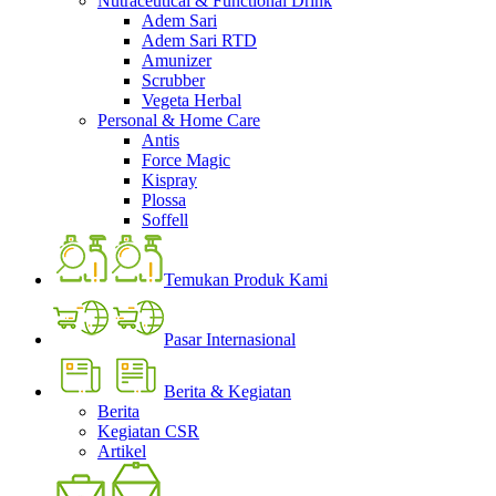
Nutraceutical & Functional Drink
Adem Sari
Adem Sari RTD
Amunizer
Scrubber
Vegeta Herbal
Personal & Home Care
Antis
Force Magic
Kispray
Plossa
Soffell
Temukan Produk Kami
Pasar Internasional
Berita & Kegiatan
Berita
Kegiatan CSR
Artikel