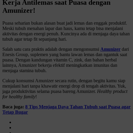
Kerja Antilemas saat Puasa dengan
Amunizer!
Puasa seharian bukan alasan buat jadi lemas dan enggak produktif.
Meski tubuh menahan lapar dan haus, kamu tetap bisa menjalani
aktivitas dengan energi penuh. Kuncinya ada di menjaga daya tahan
tubuh agar tetap fit sepanjang hari.
Salah satu cara praktis adalah dengan mengonsumsi
Amunizer
dari
Enesis Group, suplemen yang bantu lawan lemas dan ngantuk saat
puasa. Dengan kandungan vitamin C, zink, dan bahan herbal
lainnya, Amunizer bekerja efektif meningkatkan imunitas dan
menjaga stamina tubuh.
Cukup konsumsi Amunizer secara rutin, dengan begitu kamu siap
menjalani hari tanpa khawatir energi drop di tengah aktivitas. Yuk,
jaga produktivitas selama puasa bareng Amunizer.
Healthy product
for healthy family
!
Baca juga:
8 Tips Menjaga Daya Tahan Tubuh saat Puasa agar
Tetap Bugar