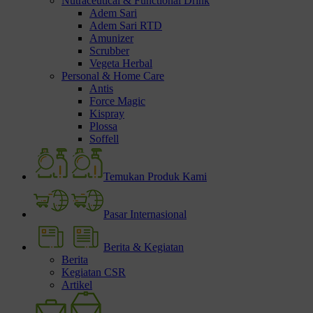
Nutraceutical & Functional Drink
Adem Sari
Adem Sari RTD
Amunizer
Scrubber
Vegeta Herbal
Personal & Home Care
Antis
Force Magic
Kispray
Plossa
Soffell
Temukan Produk Kami
Pasar Internasional
Berita & Kegiatan
Berita
Kegiatan CSR
Artikel