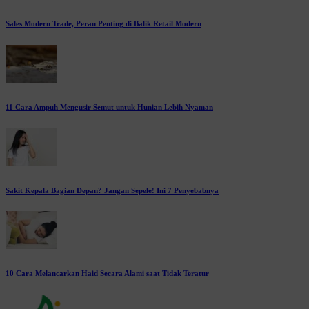
Sales Modern Trade, Peran Penting di Balik Retail Modern
11 Cara Ampuh Mengusir Semut untuk Hunian Lebih Nyaman
Sakit Kepala Bagian Depan? Jangan Sepele! Ini 7 Penyebabnya
10 Cara Melancarkan Haid Secara Alami saat Tidak Teratur