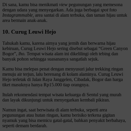
Di sana, kamu bisa menikmati
view
pegunungan yang memesona
dengan udara yang menyegarkan. Ada juga berbagai
spot
foto
Instagrammable,
area santai di alam terbuka, dan taman hijau untuk
area bermain anak-anak.
10. Curug Leuwi Hejo
Tahukah kamu, karena airnya yang jernih dan berwarna hijau
kebiruan, Curug Leuwi Hejo sering disebut sebagai “Green Canyon
Bogor”,
lho.
Tempat wisata alam ini dikelilingi oleh tebing dan
banyak pohon sehingga suasananya sangatlah sejuk.
Kamu bisa melepas penat dengan menyusuri jalur trekking ringan
menuju air terjun, lalu berenang di kolam alaminya. Curug Leuwi
Hejo terletak di Jalan Raya Janggelen, Cibadak, Bogor dan harga
tiket masuknya hanya Rp15.000 tiap orangnya.
Itulah rekomendasi tempat wisata keluarga di Sentul yang murah
dan layak dikunjungi untuk menyegarkan kembali pikiran.
Namun ingat, saat berwisata di alam terbuka
,
seperti area
pegunungan atau hutan ringan, kamu berisiko terkena gigitan
nyamuk yang bisa memicu gatal-gatal, bahkan penyakit berbahaya,
seperti demam berdarah.