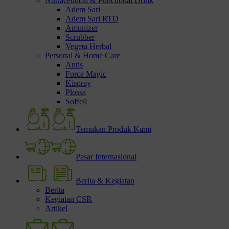
Nutraceutical & Functional Drink
Adem Sari
Adem Sari RTD
Amunizer
Scrubber
Vegeta Herbal
Personal & Home Care
Antis
Force Magic
Kispray
Plossa
Soffell
Temukan Produk Kami
Pasar Internasional
Berita & Kegiatan
Berita
Kegiatan CSR
Artikel