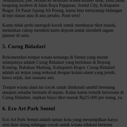
Selanjutnya,
yuk,
beralih ke destinasi wisata kuliner unik, yaitu pasar
terapung modern di Jalan Raya Pajajaran, Sentul City, Kabupaten
Bogor. Di Pasar Apung Ah Poong, kamu bisa menyantap hidangan
di tepi danau atau di atas perahu. Pasti seru!
Kamu tidak perlu merogoh kocek untuk membayar tiket masuk,
melainkan cukup membeli kartu deposit untuk membeli ragam
jajanan di sana.
5. Curug Bidadari
Rekomendasi tempat wisata keluarga di Sentul yang murah
selanjutnya adalah Curug Bidadari yang berlokasi di Bojong
Koneng, Babakan Madang, Kabupaten Bogor. Curug Bidadari
adalah air terjun yang terkenal dengan kolam alami yang jernih,
hawa sejuk, dan suasana asri.
Tempat wisata alam ini cocok untuk dinikmati sambil berenang
ataupun sekadar bermain di tepian. Kalau kamu tertarik berwisata di
Curug Bidadari, siapkan biaya tiket masuk Rp25.000 per orang, ya.
6. Eco Art Park Sentul
Eco Art Park Sentul adalah taman kota yang menampilkan karya
seni daur ulang sehingga cocok untuk wisata edukasi bertema