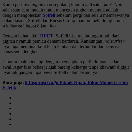
Kamu pastinya
nggak
mau sepulang liburan jadi sakit,
kan?
Nah,
salah satu cara mudah untuk mencegah gigitan nyamuk adalah
dengan mengoleskan
Soffell
sebelum pergi dan selalu membawanya
dalam tasmu. Soffell dari Enesis Group mampu melindungi kamu
sekeluarga hingga 8 jam,
lho.
Dengan bahan aktif
DEET
, Soffell bisa melindungi tubuh dari
gigitan nyamuk pemicu demam berdarah. Kandungan
moisturizer-
nya juga membuat kulit tetap lembap dan terhindar dari sensasi
panas serta lengket.
Liburan makin tenang dengan menyiapkan perlindungan sedari
awal. Agar bisa bebas jelajah bareng keluarga tanpa khawatir digigit
nyamuk, jangan lupa bawa Soffell dalam tasmu, ya!
Baca juga:
9 Inspirasi
Outfit
Piknik Hijab, Bikin Momen Lebih
Estetik