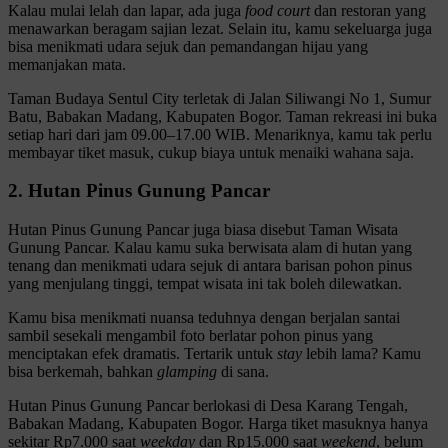
Kalau mulai lelah dan lapar, ada juga
food court
dan restoran yang
menawarkan beragam sajian lezat. Selain itu, kamu sekeluarga juga
bisa menikmati udara sejuk dan pemandangan hijau yang
memanjakan mata.
Taman Budaya Sentul City terletak di Jalan Siliwangi No 1, Sumur
Batu, Babakan Madang, Kabupaten Bogor. Taman rekreasi ini buka
setiap hari dari jam 09.00–17.00 WIB. Menariknya, kamu tak perlu
membayar tiket masuk, cukup biaya untuk menaiki wahana saja.
2. Hutan Pinus Gunung Pancar
Hutan Pinus Gunung Pancar juga biasa disebut Taman Wisata
Gunung Pancar. Kalau kamu suka berwisata alam di hutan yang
tenang dan menikmati udara sejuk di antara barisan pohon pinus
yang menjulang tinggi, tempat wisata ini tak boleh dilewatkan.
Kamu bisa menikmati nuansa teduhnya dengan berjalan santai
sambil sesekali mengambil foto berlatar pohon pinus yang
menciptakan efek dramatis. Tertarik untuk
stay
lebih lama? Kamu
bisa berkemah, bahkan
glamping
di sana.
Hutan Pinus Gunung Pancar berlokasi di Desa Karang Tengah,
Babakan Madang, Kabupaten Bogor. Harga tiket masuknya hanya
sekitar Rp7.000 saat
weekday
dan Rp15.000 saat
weekend
, belum