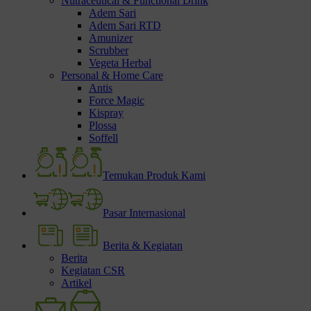
Nutraceutical & Functional Drink
Adem Sari
Adem Sari RTD
Amunizer
Scrubber
Vegeta Herbal
Personal & Home Care
Antis
Force Magic
Kispray
Plossa
Soffell
Temukan Produk Kami
Pasar Internasional
Berita & Kegiatan
Berita
Kegiatan CSR
Artikel