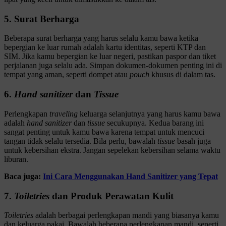
5. Surat Berharga
Beberapa surat berharga yang harus selalu kamu bawa ketika
bepergian ke luar rumah adalah kartu identitas, seperti KTP dan
SIM. Jika kamu bepergian ke luar negeri, pastikan paspor dan tiket
perjalanan juga selalu ada. Simpan dokumen-dokumen penting ini di
tempat yang aman, seperti dompet atau
pouch
khusus di dalam tas.
6.
Hand sanitizer
dan
Tissue
Perlengkapan
traveling
keluarga selanjutnya yang harus kamu bawa
adalah
hand sanitizer
dan
tissue
secukupnya. Kedua barang ini
sangat penting untuk kamu bawa karena tempat untuk mencuci
tangan tidak selalu tersedia. Bila perlu, bawalah
tissue
basah juga
untuk kebersihan ekstra. Jangan sepelekan kebersihan selama waktu
liburan.
Baca juga:
Ini Cara Menggunakan Hand Sanitizer yang Tepat
7.
Toiletries
dan Produk Perawatan Kulit
Toiletries
adalah berbagai perlengkapan mandi yang biasanya kamu
dan keluarga pakai. Bawalah beberapa perlengkapan mandi, seperti