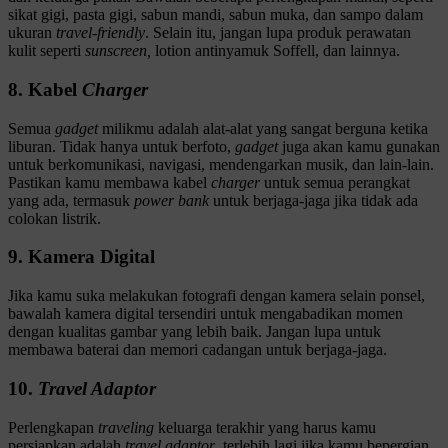
sikat gigi, pasta gigi, sabun mandi, sabun muka, dan sampo dalam
ukuran
travel-friendly
. Selain itu, jangan lupa produk perawatan
kulit seperti
sunscreen,
lotion antinyamuk Soffell, dan lainnya.
8. Kabel
Charger
Semua
gadget
milikmu adalah alat-alat yang sangat berguna ketika
liburan. Tidak hanya untuk berfoto,
gadget
juga akan kamu gunakan
untuk berkomunikasi, navigasi, mendengarkan musik, dan lain-lain.
Pastikan kamu membawa kabel
charger
untuk semua perangkat
yang ada, termasuk
power bank
untuk berjaga-jaga jika tidak ada
colokan listrik.
9. Kamera Digital
Jika kamu suka melakukan fotografi dengan kamera selain ponsel,
bawalah kamera digital tersendiri untuk mengabadikan momen
dengan kualitas gambar yang lebih baik. Jangan lupa untuk
membawa baterai dan memori cadangan untuk berjaga-jaga.
10.
Travel Adaptor
Perlengkapan
traveling
keluarga terakhir yang harus kamu
persiapkan adalah
travel adaptor
, terlebih lagi jika kamu bepergian