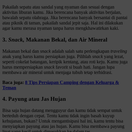
Pakailah sepatu atau sandal yang nyaman dan sesuai dengan
aktivitas liburan kamu. Jika berencana banyak aktivitas berjalan,
bawalah sepatu olahraga. Jika berencana banyak bersantai di pantai
atau piknik di taman, pakailah sandal jepit saja. Hal ini dilakukan
agar kamu merasa nyaman tanpa harus mengkhawatirkan kaki.
3.
Snack,
Makanan Bekal, dan Air Mineral
Makanan bekal dan
snack
adalah salah satu perlengkapan
traveling
anak yang harus kamu persiapkan juga. Pilihlah
snack
yang lezat,
seperti cokelat batangan, keripik kentang, atau roti keju. Kamu juga
harus mempersiapkan
snack
favorit si buah hati. Jangan lupa
membawa air mineral untuk menjaga tubuh tetap terhidrasi.
Baca juga:
8 Tips Persiapan Camping dengan Keluarga &
Teman
4. Payung atau Jas Hujan
Bisa saja hujan datang mengguyur dan kamu tidak sempat untuk
berteduh dengan cepat. Tentu kamu tidak ingin basah kuyup
kehujanan, bukan? Untuk mengantisipasi hal ini, kamu tentu bisa
menyiapkan payung atau jas hujan. Kamu bisa membawa payung
lipat yang kecil untuk dimasukkan ke dalam tas.