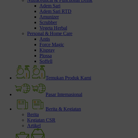
Nutraceutical & Functional Drink
Adem Sari
Adem Sari RTD
Amunizer
Scrubber
Vegeta Herbal
Personal & Home Care
Antis
Force Magic
Kispray
Plossa
Soffell
Temukan Produk Kami
Pasar Internasional
Berita & Kegiatan
Berita
Kegiatan CSR
Artikel