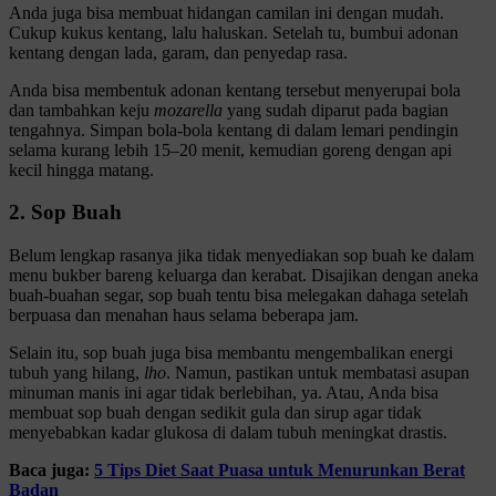
Anda juga bisa membuat hidangan camilan ini dengan mudah.
Cukup kukus kentang, lalu haluskan. Setelah tu, bumbui adonan
kentang dengan lada, garam, dan penyedap rasa.
Anda bisa membentuk adonan kentang tersebut menyerupai bola
dan tambahkan keju
mozarella
yang sudah diparut pada bagian
tengahnya. Simpan bola-bola kentang di dalam lemari pendingin
selama kurang lebih 15–20 menit, kemudian goreng dengan api
kecil hingga matang.
2. Sop Buah
Belum lengkap rasanya jika tidak menyediakan sop buah ke dalam
menu bukber bareng keluarga dan kerabat. Disajikan dengan aneka
buah-buahan segar, sop buah tentu bisa melegakan dahaga setelah
berpuasa dan menahan haus selama beberapa jam.
Selain itu, sop buah juga bisa membantu mengembalikan energi
tubuh yang hilang,
lho
. Namun, pastikan untuk membatasi asupan
minuman manis ini agar tidak berlebihan, ya. Atau, Anda bisa
membuat sop buah dengan sedikit gula dan sirup agar tidak
menyebabkan kadar glukosa di dalam tubuh meningkat drastis.
Baca juga:
5 Tips Diet Saat Puasa untuk Menurunkan Berat
Badan