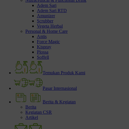
Nutraceutical & Functional Drink
Adem Sari
Adem Sari RTD
Amunizer
Scrubber
Vegeta Herbal
Personal & Home Care
Antis
Force Magic
Kispray
Plossa
Soffell
Temukan Produk Kami
Pasar Internasional
Berita & Kegiatan
Berita
Kegiatan CSR
Artikel