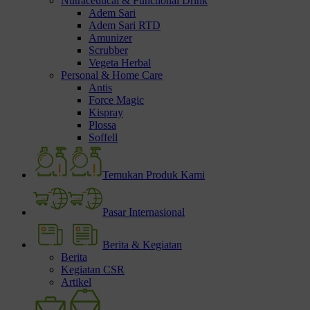
Nutraceutical & Functional Drink
Adem Sari
Adem Sari RTD
Amunizer
Scrubber
Vegeta Herbal
Personal & Home Care
Antis
Force Magic
Kispray
Plossa
Soffell
Temukan Produk Kami
Pasar Internasional
Berita & Kegiatan
Berita
Kegiatan CSR
Artikel