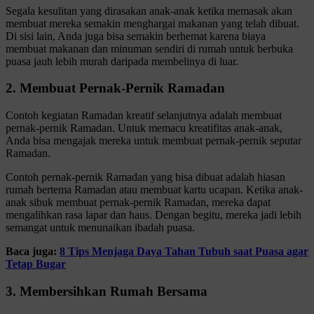
Segala kesulitan yang dirasakan anak-anak ketika memasak akan
membuat mereka semakin menghargai makanan yang telah dibuat.
Di sisi lain, Anda juga bisa semakin berhemat karena biaya
membuat makanan dan minuman sendiri di rumah untuk berbuka
puasa jauh lebih murah daripada membelinya di luar.
2. Membuat Pernak-Pernik Ramadan
Contoh kegiatan Ramadan kreatif selanjutnya adalah membuat
pernak-pernik Ramadan. Untuk memacu kreatifitas anak-anak,
Anda bisa mengajak mereka untuk membuat pernak-pernik seputar
Ramadan.
Contoh pernak-pernik Ramadan yang bisa dibuat adalah hiasan
rumah bertema Ramadan atau membuat kartu ucapan. Ketika anak-
anak sibuk membuat pernak-pernik Ramadan, mereka dapat
mengalihkan rasa lapar dan haus. Dengan begitu, mereka jadi lebih
semangat untuk menunaikan ibadah puasa.
Baca juga:
8 Tips Menjaga Daya Tahan Tubuh saat Puasa agar
Tetap Bugar
3. Membersihkan Rumah Bersama