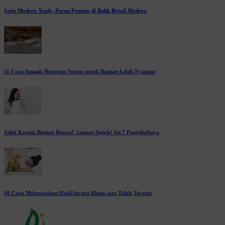
Sales Modern Trade, Peran Penting di Balik Retail Modern
11 Cara Ampuh Mengusir Semut untuk Hunian Lebih Nyaman
Sakit Kepala Bagian Depan? Jangan Sepele! Ini 7 Penyebabnya
10 Cara Melancarkan Haid Secara Alami saat Tidak Teratur