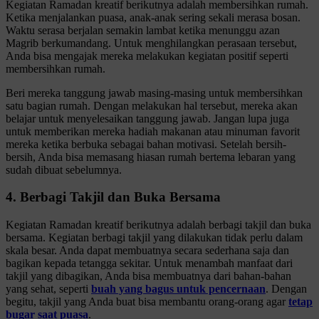
Kegiatan Ramadan kreatif berikutnya adalah membersihkan rumah.
Ketika menjalankan puasa, anak-anak sering sekali merasa bosan.
Waktu serasa berjalan semakin lambat ketika menunggu azan
Magrib berkumandang. Untuk menghilangkan perasaan tersebut,
Anda bisa mengajak mereka melakukan kegiatan positif seperti
membersihkan rumah.
Beri mereka tanggung jawab masing-masing untuk membersihkan
satu bagian rumah. Dengan melakukan hal tersebut, mereka akan
belajar untuk menyelesaikan tanggung jawab. Jangan lupa juga
untuk memberikan mereka hadiah makanan atau minuman favorit
mereka ketika berbuka sebagai bahan motivasi. Setelah bersih-
bersih, Anda bisa memasang hiasan rumah bertema lebaran yang
sudah dibuat sebelumnya.
4. Berbagi Takjil dan Buka Bersama
Kegiatan Ramadan kreatif berikutnya adalah berbagi takjil dan buka
bersama. Kegiatan berbagi takjil yang dilakukan tidak perlu dalam
skala besar. Anda dapat membuatnya secara sederhana saja dan
bagikan kepada tetangga sekitar. Untuk menambah manfaat dari
takjil yang dibagikan, Anda bisa membuatnya dari bahan-bahan
yang sehat, seperti
buah yang bagus untuk pencernaan
. Dengan
begitu, takjil yang Anda buat bisa membantu orang-orang agar
tetap
bugar saat puasa
.