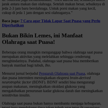
jarak antara makan dan olahraga. Setelah makan besar, sebaiknya di
jeda 2-3 jam baru berolahraga. Untuk porsi makan yang kecil,
cukup di jeda 1 jam dengan sesi olahraganya.”
Baca juga:
7 Cara agar Tidak Lapar Saat Puasa yang Perlu
Diperhatikan
Bukan Bikin Lemes, ini Manfaat
Olahraga saat Puasa!
Beberapa orang mungkin menganggap bahwa olahraga saat puasa
merupakan aktivitas yang melelahkan sehingga cenderung
menghindarinya. Padahal, olahraga saat puasa bisa memberikan
banyak manfaat bagi tubuh,
lho
.
Menurut jurnal berjudul
Pengaruh Olahraga saat Puasa
, olahraga
dan puasa intermiten meningkatkan ekspresi
brain-derived
neurotrophic factor
(BDNF). BDNF sendiri bisa mengurangi
asupan makanan, meningkatkan oksidasi glukosa yang
mengakibatkan penurunan kadar glukosa darah dan meningkatkan
sensitivitas insulin.
Olahraga saat puasa bukan hanya membantu menjaga kebugaran,
tetapi juga mendukung daya tahan tubuh agar tetap fit sepanjang