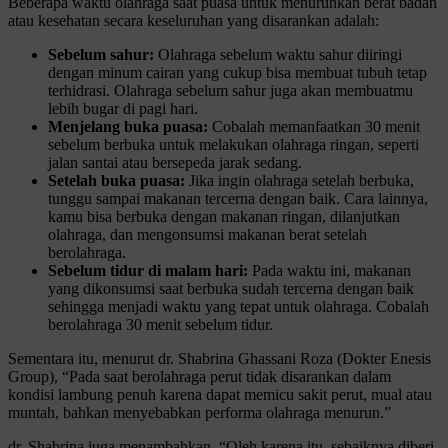
Beberapa waktu olahraga saat puasa untuk menurunkan berat badan
atau kesehatan secara keseluruhan yang disarankan adalah:
Sebelum sahur:
Olahraga sebelum waktu sahur diiringi
dengan minum cairan yang cukup bisa membuat tubuh tetap
terhidrasi. Olahraga sebelum sahur juga akan membuatmu
lebih bugar di pagi hari.
Menjelang buka puasa:
Cobalah memanfaatkan 30 menit
sebelum berbuka untuk melakukan olahraga ringan, seperti
jalan santai atau bersepeda jarak sedang.
Setelah buka puasa:
Jika ingin olahraga setelah berbuka,
tunggu sampai makanan tercerna dengan baik. Cara lainnya,
kamu bisa berbuka dengan makanan ringan, dilanjutkan
olahraga, dan mengonsumsi makanan berat setelah
berolahraga.
Sebelum tidur di malam hari:
Pada waktu ini, makanan
yang dikonsumsi saat berbuka sudah tercerna dengan baik
sehingga menjadi waktu yang tepat untuk olahraga. Cobalah
berolahraga 30 menit sebelum tidur.
Sementara itu, menurut dr. Shabrina Ghassani Roza (Dokter Enesis
Group), “Pada saat berolahraga perut tidak disarankan dalam
kondisi lambung penuh karena dapat memicu sakit perut, mual atau
muntah, bahkan menyebabkan performa olahraga menurun.”
dr. Shabrina juga menambahkan, “Oleh karena itu, sebaiknya diberi