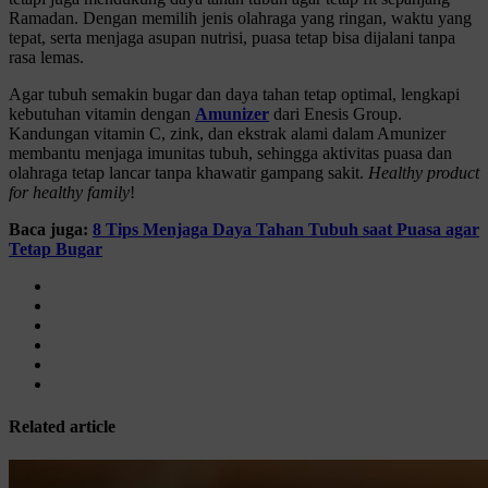
Ramadan. Dengan memilih jenis olahraga yang ringan, waktu yang
tepat, serta menjaga asupan nutrisi, puasa tetap bisa dijalani tanpa
rasa lemas.
Agar tubuh semakin bugar dan daya tahan tetap optimal, lengkapi
kebutuhan vitamin dengan
Amunizer
dari Enesis Group.
Kandungan vitamin C, zink, dan ekstrak alami dalam Amunizer
membantu menjaga imunitas tubuh, sehingga aktivitas puasa dan
olahraga tetap lancar tanpa khawatir gampang sakit.
Healthy product
for healthy family
!
Baca juga:
8 Tips Menjaga Daya Tahan Tubuh saat Puasa agar
Tetap Bugar
Related article