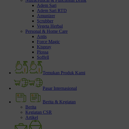
Nutraceutical & Functional Drink
Adem Sari
Adem Sari RTD
Amunizer
Scrubber
Vegeta Herbal
Personal & Home Care
Antis
Force Magic
Kispray
Plossa
Soffell
Temukan Produk Kami
Pasar Internasional
Berita & Kegiatan
Berita
Kegiatan CSR
Artikel