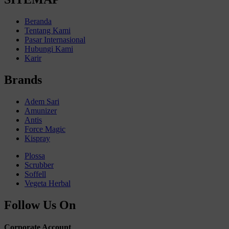
Beranda
Tentang Kami
Pasar Internasional
Hubungi Kami
Karir
Brands
Adem Sari
Amunizer
Antis
Force Magic
Kispray
Plossa
Scrubber
Soffell
Vegeta Herbal
Follow Us On
Corporate Account