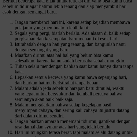
Berikut beberapa kata bijak untuk refleksi diri yang bisa kamu baca
sebelum tidur agar hatimu lebih tenang dan siap menyambut hari
esok dengan semangat baru.
Jangan membenci hari ini, karena setiap kejadian membawa
pelajaran yang membuatmu lebih kuat.
Segala yang pergi, biarlah berlalu. Ada alasan di balik setiap
perpisahan dan kesempatan baru menanti di esok hari.
Istirahatlah dengan hati yang tenang, dan bangunlah nanti
dengan semangat yang baru.
Maafkan dirimu atas hal-hal yang belum bisa kamu
selesaikan, karena kamu sudah berusaha sebaik mungkin.
Tuhan selalu mendengar, bahkan saat kamu hanya diam tanpa
kata.
Lepaskan semua kecewa yang kamu bawa sepanjang hari,
dan biarkan hatimu beristirahat tanpa beban.
Malam adalah jeda sebelum harapan baru dimulai, waktu
yang tepat untuk bersyukur dan kembali percaya bahwa
semuanya akan baik-baik saja.
Malam mengajarkan bahwa setiap kegelapan pasti
menyimpan cahaya, dan sering kali cahaya itu justru datang
dari dalam dirimu sendiri.
Jangan biarkan amarah menemani tidurmu, gantikan dengan
rasa damai dan syukur atas hari yang telah berlalu.
Hari ini mungkin terasa berat, tapi malam selalu datang untuk