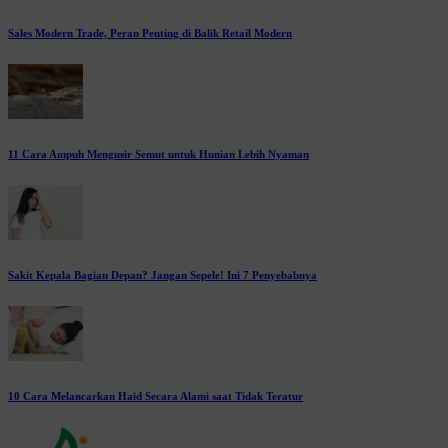
Sales Modern Trade, Peran Penting di Balik Retail Modern
11 Cara Ampuh Mengusir Semut untuk Hunian Lebih Nyaman
Sakit Kepala Bagian Depan? Jangan Sepele! Ini 7 Penyebabnya
10 Cara Melancarkan Haid Secara Alami saat Tidak Teratur