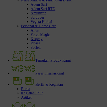
Nutraceutical & Functional Drink
Adem Sari
Adem Sari RTD
Amunizer
Scrubber
Vegeta Herbal
Personal & Home Care
Antis
Force Magic
Kispray
Plossa
Soffell
Temukan Produk Kami
Pasar Internasional
Berita & Kegiatan
Berita
Kegiatan CSR
Artikel