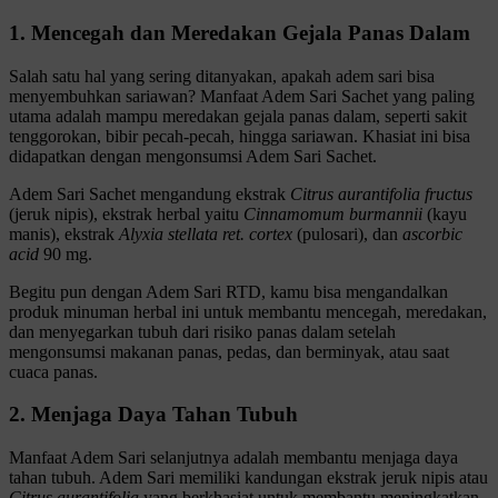
1. Mencegah dan Meredakan Gejala Panas Dalam
Salah satu hal yang sering ditanyakan, apakah adem sari bisa
menyembuhkan sariawan? Manfaat Adem Sari Sachet yang paling
utama adalah mampu meredakan gejala panas dalam, seperti sakit
tenggorokan, bibir pecah-pecah, hingga sariawan. Khasiat ini bisa
didapatkan dengan mengonsumsi Adem Sari Sachet.
Adem Sari Sachet mengandung ekstrak
Citrus aurantifolia fructus
(jeruk nipis), ekstrak herbal yaitu
Cinnamomum burmannii
(kayu
manis), ekstrak
Alyxia stellata ret.
cortex
(pulosari), dan
ascorbic
acid
90 mg.
Begitu pun dengan Adem Sari RTD, kamu bisa mengandalkan
produk minuman herbal ini untuk membantu mencegah, meredakan,
dan menyegarkan tubuh dari risiko panas dalam setelah
mengonsumsi makanan panas, pedas, dan berminyak, atau saat
cuaca panas.
2. Menjaga Daya Tahan Tubuh
Manfaat Adem Sari selanjutnya adalah membantu menjaga daya
tahan tubuh. Adem Sari memiliki kandungan ekstrak jeruk nipis atau
Citrus aurantifolia
yang berkhasiat untuk membantu meningkatkan