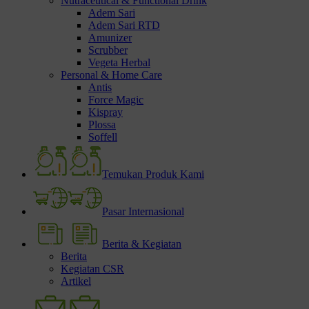
Nutraceutical & Functional Drink
Adem Sari
Adem Sari RTD
Amunizer
Scrubber
Vegeta Herbal
Personal & Home Care
Antis
Force Magic
Kispray
Plossa
Soffell
Temukan Produk Kami
Pasar Internasional
Berita & Kegiatan
Berita
Kegiatan CSR
Artikel