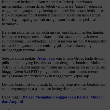
Kandungan herbal di dalam Adem Sari bekerja membantu
menenangkan bagian dalam tubuh yang terasa “panas”, sehingga
tenggorokan yang tadinya kering atau perih bisa terasa lebih adem.
Efek ini juga membuat mulut terasa lebih segar dan napas terasa
lebih ringan, apalagi setelah mengonsumsi makanan pedas atau
berminyak.
Beragam aktivitas harian, pola makan yang kurang teratur, hingga
kebiasaan mengonsumsi makanan pedas atau berminyak memang
sulit dihindari. Jika dibiarkan, kondisi ini bisa membuat tenggorokan
terasa tidak nyaman dan memicu gejala panas dalam yang
mengganggu rutinitas kamu.
Sebagai solusi praktis,
Adem Sari
dari Enesis Group hadir dengan
pilihan produk yang bisa disesuaikan dengan kebutuhan. Mulai dari
Adem Sari Sachet untuk membantu meredakan gejala panas dalam,
hingga Adem Sari RTD yang praktis dikonsumsi untuk membantu
menyegarkan dan menenangkan tenggorokan kapan saja.
Dengan konsumsi yang tepat, kamu bisa tetap nyaman beraktivitas
tanpa terganggu rasa panas atau kering di tenggorokan!
Baca juga:
10 Cara Mengatasi Tenggorokan Kering, Mudah
dan Ampuh!