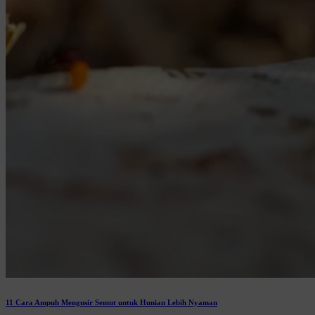
11 Cara Ampuh Mengusir Semut untuk Hunian Lebih Nyaman