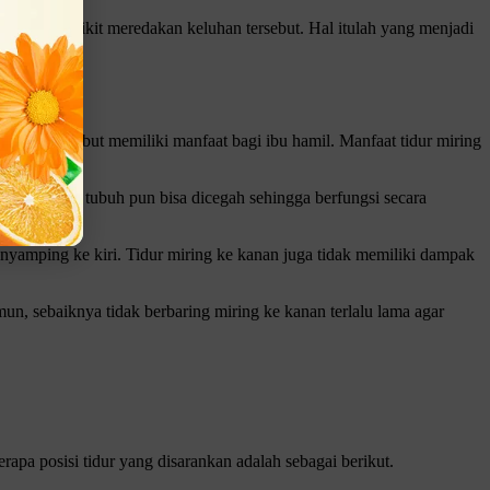
ya bisa sedikit meredakan keluhan tersebut. Hal itulah yang menjadi
i tidur tersebut memiliki manfaat bagi ibu hamil. Manfaat tidur miring
dan jaringan tubuh pun bisa dicegah sehingga berfungsi secara
menyamping ke kiri. Tidur miring ke kanan juga tidak memiliki dampak
mun, sebaiknya tidak berbaring miring ke kanan terlalu lama agar
apa posisi tidur yang disarankan adalah sebagai berikut.