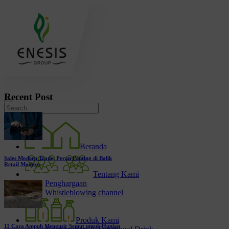
Recent Post
Beranda
Sales Modern Trade, Peran Penting di Balik
Retail Modern
Tentang Kami
Penghargaan
Whistleblowing channel
Produk Kami
11 Cara Ampuh Mengusir Semut untuk Hunian