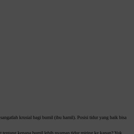
ngatlah krusial bagi bumil (ibu hamil). Posisi tidur yang baik bisa
ut tentang kenapa bumil lebih nyaman tidur miring ke kanan? Yuk,