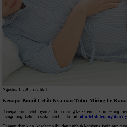
Agustus 15, 2025
Artikel
Kenapa Bumil Lebih Nyaman Tidur Miring ke Kan
Kenapa bumil lebih nyaman tidur miring ke kanan? Hal ini sering menja
mengurangi keluhan serta membuat bumil
tidur lebih tenang dan n
Dengan demikian, kesehatan ibu dan tumbuh kembang janin pun tetap t