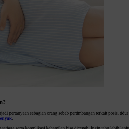
an?
di pertanyaan sebagian orang sebab pertimbangan terkait posisi tidur sa
yenyak
.
erjaga serta komplikasi kehamilan bisa dicegah. Ingin tahu lebih lanj