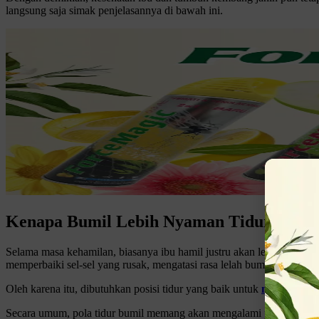
langsung saja simak penjelasannya di bawah ini.
Kenapa Bumil Lebih Nyaman Tidur Mirin
Selama masa kehamilan, biasanya ibu hamil justru akan lebih sering t
memperbaiki sel-sel yang rusak, mengatasi rasa lelah bumil, dan lain-l
Oleh karena itu, dibutuhkan posisi tidur yang baik untuk
meningkatka
Secara umum, pola tidur bumil memang akan mengalami perubahan se