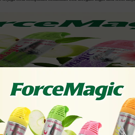
g ke Kanan?
erbangun di malam hari. Padahal, tidur yang cukup memiliki peranan pe
ain.
n kualitas tidur
ibu hamil. Salah satu posisi tidur tersebut adalah 
iring dengan kondisi perut yang membesar.