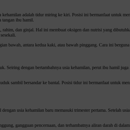
 kehamilan adalah tidur miring ke kiri. Posisi ini bermanfaat untuk 
 tangan ibu hamil.
g, rahim, dan ginjal. Hal ini membuat oksigen dan nutrisi yang dibutuh
sesekali.
agian bawah, antara kedua kaki, atau bawah pinggang. Cara ini berguna
uk. Seiring dengan bertambahnya usia kehamilan, perut ibu hamil juga a
 duduk sambil bersandar ke bantal. Posisi tidur ini bermanfaat untuk
il dengan usia kehamilan baru memasuki trimester pertama. Setelah usi
nggung, gangguan pencernaan, dan terhambatnya aliran darah di dala