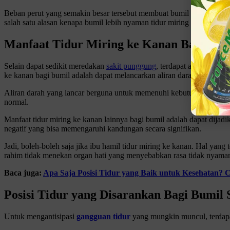
Beban perut yang semakin besar tersebut membuat bumil sering kali m
salah satu alasan kenapa bumil lebih nyaman tidur miring ke kanan.
Manfaat Tidur Miring ke Kanan Bagi Ibu
Selain dapat sedikit meredakan
sakit punggung
, terdapat alasan lain
ke kanan bagi bumil adalah dapat melancarkan aliran darahnya.
Aliran darah yang lancar berguna untuk memenuhi kebutuhan nutrisi d
normal.
Manfaat tidur miring ke kanan lainnya bagi bumil adalah dapat dijadi
negatif yang bisa memengaruhi kandungan secara signifikan.
Jadi, boleh-boleh saja jika ibu hamil tidur miring ke kanan. Hal yang
rahim tidak menekan organ hati yang menyebabkan rasa tidak nyaman
Baca juga:
Apa Saja Posisi Tidur yang Baik untuk Kesehatan? Ce
Posisi Tidur yang Disarankan Bagi Bumil 
Untuk mengantisipasi
gangguan tidur
yang mungkin muncul, terdapat 