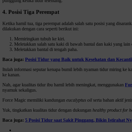
punggung ketika tidur telentang.
4. Posisi Tiga Perempat
Ketika hamil tua, tiga perempat adalah salah satu posisi yang disaran
dilakukan dengan cara seperti berikut ini:
Memiringkan tubuh ke kiri.
Meletakkan salah satu kaki di bawah bantal dan kaki yang lain d
Meletakkan bantal di tengah paha.
Baca juga:
Posisi Tidur yang Baik untuk Kesehatan dan Kecant
Itulah informasi seputar kenapa bumil lebih nyaman tidur miring ke ka
ke kanan.
Nah, agar kualitas tidur ibu hamil lebih meningkat, menggunakan
For
nyamuk sekaligus.
Force Magic memiliki kandungan
eucalyptus oil
serta bahan aktif jen
Yuk, tingkatkan kualitas tidur dengan dukungan
healthy product for h
Baca juga:
5 Posisi Tidur saat Sakit Pinggang, Bikin Istirahat 