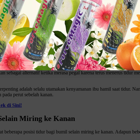
engeluhkan sakit punggung. Nah, posisi tidur miring ke kanan setidakn
 Hamil
 kenapa bumil lebih nyaman tidur miring ke kanan. Diketahui bahwa posis
an oksigen bagi bumil maupun janinnya. Selain itu, kerusakan sel-sel 
kan sebagai alternatif ketika merasa pegal karena terus menerus tidur 
Klik gambar untuk lihat produk unggulan kami
 terpenting adalah selalu utamakan kenyamanan ibu hamil saat tidur. Na
 pada perut sebelah kanan.
k di Sini!
Selain Miring ke Kanan
beberapa posisi tidur bagi bumil selain miring ke kanan. Adapun beber