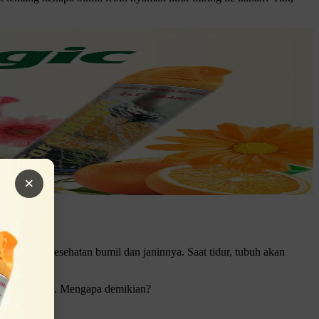
×
nting bagi kesehatan bumil dan janinnya. Saat tidur, tubuh akan
miring ke kanan. Mengapa demikian?