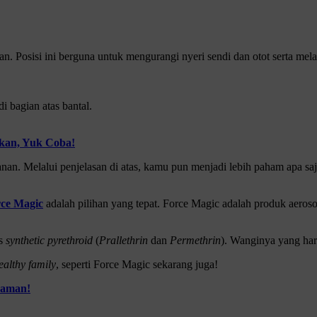
kan. Posisi ini berguna untuk mengurangi nyeri sendi dan otot serta mela
i bagian atas bantal.
ikan, Yuk Coba!
nan. Melalui penjelasan di atas, kamu pun menjadi lebih paham apa saja
ce Magic
adalah pilihan yang tepat. Force Magic adalah produk aeros
is
synthetic pyrethroid
(
Prallethrin
dan
Permethrin
). Wanginya yang har
ealthy family
, seperti Force Magic sekarang juga!
Nyaman!