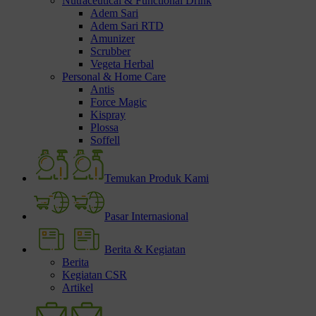
Nutraceutical & Functional Drink
Adem Sari
Adem Sari RTD
Amunizer
Scrubber
Vegeta Herbal
Personal & Home Care
Antis
Force Magic
Kispray
Plossa
Soffell
Temukan Produk Kami
Pasar Internasional
Berita & Kegiatan
Berita
Kegiatan CSR
Artikel