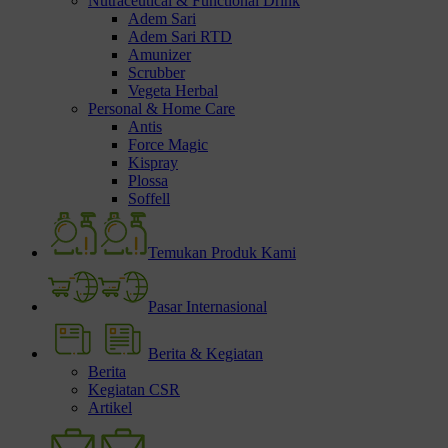
Nutraceutical & Functional Drink
Adem Sari
Adem Sari RTD
Amunizer
Scrubber
Vegeta Herbal
Personal & Home Care
Antis
Force Magic
Kispray
Plossa
Soffell
Temukan Produk Kami
Pasar Internasional
Berita & Kegiatan
Berita
Kegiatan CSR
Artikel