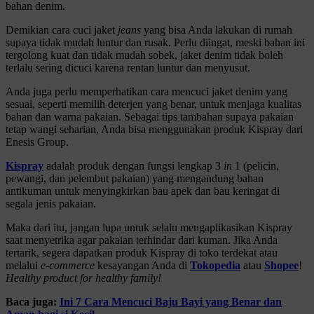
bahan denim.
Demikian cara cuci jaket
jeans
yang bisa Anda lakukan di rumah
supaya tidak mudah luntur dan rusak. Perlu diingat, meski bahan ini
tergolong kuat dan tidak mudah sobek, jaket denim tidak boleh
terlalu sering dicuci karena rentan luntur dan menyusut.
Anda juga perlu memperhatikan cara mencuci jaket denim yang
sesuai, seperti memilih deterjen yang benar, untuk menjaga kualitas
bahan dan warna pakaian. Sebagai tips tambahan supaya pakaian
tetap wangi seharian, Anda bisa menggunakan produk Kispray dari
Enesis Group.
Kispray
adalah produk dengan fungsi lengkap 3
in
1 (pelicin,
pewangi, dan pelembut pakaian) yang mengandung bahan
antikuman untuk menyingkirkan bau apek dan bau keringat di
segala jenis pakaian.
Maka dari itu, jangan lupa untuk selalu mengaplikasikan Kispray
saat menyetrika agar pakaian terhindar dari kuman. Jika Anda
tertarik, segera dapatkan produk Kispray di toko terdekat atau
melalui
e-commerce
kesayangan Anda di
Tokopedia
atau
Shopee
!
Healthy product for healthy family!
Baca juga:
Ini 7 Cara Mencuci Baju Bayi yang Benar dan