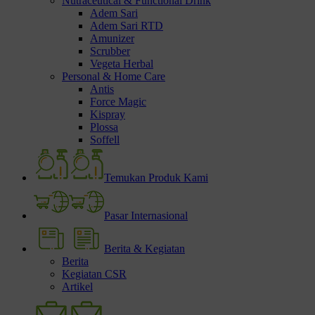
Nutraceutical & Functional Drink
Adem Sari
Adem Sari RTD
Amunizer
Scrubber
Vegeta Herbal
Personal & Home Care
Antis
Force Magic
Kispray
Plossa
Soffell
Temukan Produk Kami
Pasar Internasional
Berita & Kegiatan
Berita
Kegiatan CSR
Artikel