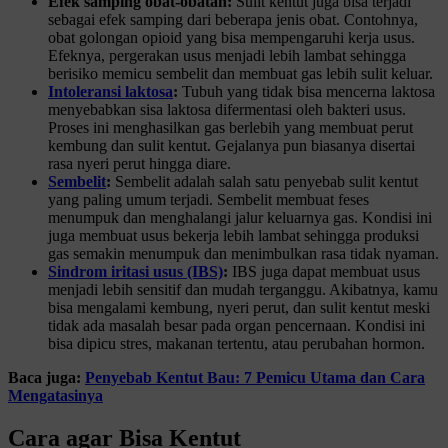
Efek samping obat-obatan:
Sulit kentut juga bisa terjadi
sebagai efek samping dari beberapa jenis obat. Contohnya,
obat golongan opioid yang bisa mempengaruhi kerja usus.
Efeknya, pergerakan usus menjadi lebih lambat sehingga
berisiko memicu sembelit dan membuat gas lebih sulit keluar.
Intoleransi laktosa
:
Tubuh yang tidak bisa mencerna laktosa
menyebabkan sisa laktosa difermentasi oleh bakteri usus.
Proses ini menghasilkan gas berlebih yang membuat perut
kembung dan sulit kentut. Gejalanya pun biasanya disertai
rasa nyeri perut hingga diare.
Sembelit
:
Sembelit adalah salah satu penyebab sulit kentut
yang paling umum terjadi. Sembelit membuat feses
menumpuk dan menghalangi jalur keluarnya gas. Kondisi ini
juga membuat usus bekerja lebih lambat sehingga produksi
gas semakin menumpuk dan menimbulkan rasa tidak nyaman.
Sindrom iritasi usus (IBS)
:
IBS juga dapat membuat usus
menjadi lebih sensitif dan mudah terganggu. Akibatnya, kamu
bisa mengalami kembung, nyeri perut, dan sulit kentut meski
tidak ada masalah besar pada organ pencernaan. Kondisi ini
bisa dipicu stres, makanan tertentu, atau perubahan hormon.
Baca juga:
Penyebab Kentut Bau: 7 Pemicu Utama dan Cara
Mengatasinya
Cara agar Bisa Kentut