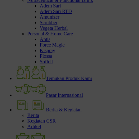
Nutraceutical & Functional Drink
Adem Sari
Adem Sari RTD
Amunizer
Scrubber
Vegeta Herbal
Personal & Home Care
Antis
Force Magic
Kispray
Plossa
Soffell
Temukan Produk Kami
Pasar Internasional
Berita & Kegiatan
Berita
Kegiatan CSR
Artikel