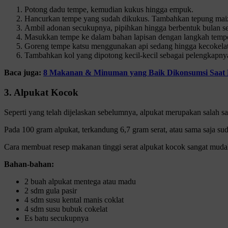
Potong dadu tempe, kemudian kukus hingga empuk.
Hancurkan tempe yang sudah dikukus. Tambahkan tepung maize
Ambil adonan secukupnya, pipihkan hingga berbentuk bulan sep
Masukkan tempe ke dalam bahan lapisan dengan langkah tempe-a
Goreng tempe katsu menggunakan api sedang hingga kecokelata
Tambahkan kol yang dipotong kecil-kecil sebagai pelengkapny
Baca juga:
8 Makanan & Minuman yang Baik Dikonsumsi Saat
3. Alpukat Kocok
Seperti yang telah dijelaskan sebelumnya, alpukat merupakan salah sa
Pada 100 gram alpukat, terkandung 6,7 gram serat, atau sama saja s
Cara membuat resep makanan tinggi serat alpukat kocok sangat mudah
Bahan-bahan:
2 buah alpukat mentega atau madu
2 sdm gula pasir
4 sdm susu kental manis coklat
4 sdm susu bubuk cokelat
Es batu secukupnya