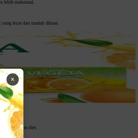
n lebih maksimal.
t yang lezat dan mudah dibuat.
×
alani program diet.
me.