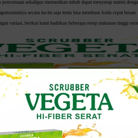
pencernaan sekaligus memastikan tubuh dapat menyerap nutrisi denga
onsumsinya secara itu-itu saja tentu bisa membuat Anda cepat bosan.
ngan variasi, berikut kami hadirkan beberapa resep makanan tinggi sera
a mampu menjaga berat badan, sehingga cocok bagi kamu yang lagi menj
an bakteri baik di dalam usus, sehingga melancarkan proses metabolis