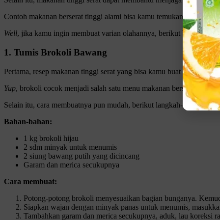
Contoh makanan berserat tinggi alami bisa kamu temukan dengan mudah
Well
, jika kamu ingin membuat varian olahannya, berikut beberapa rese
1. Tumis Brokoli Bawang
Pertama, resep makanan tinggi serat yang bisa kamu buat dengan mud
Yup
, brokoli cocok menjadi salah satu menu makanan berserat tinggi
Selain itu, cara membuatnya pun mudah, berikut langkah-langkah yan
Bahan-bahan:
1 kg brokoli hijau
2 sdm minyak untuk menumis
2 siung bawang putih yang dicincang
Garam dan merica secukupnya
Cara membuat:
Potong-potong brokoli menyesuaikan bagian bunganya. Kemudia
Siapkan wajan dengan minyak panas untuk menumis, masukkan
Tambahkan garam dan merica secukupnya, aduk, lau koreksi rasa