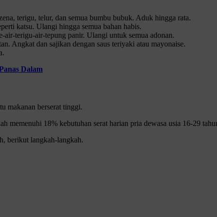
na, terigu, telur, dan semua bumbu bubuk. Aduk hingga rata.
erti katsu. Ulangi hingga semua bahan habis.
ir-terigu-air-tepung panir. Ulangi untuk semua adonan.
n. Angkat dan sajikan dengan saus teriyaki atau mayonaise.
a.
 Panas Dalam
tu makanan berserat tinggi.
udah memenuhi 18% kebutuhan serat harian pria dewasa usia 16-29 tahu
, berikut langkah-langkah.