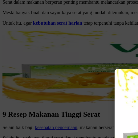
Serat dalam makanan berperan penting membantu melancarkan proses 
Meski banyak buah dan sayur kaya serat yang mudah ditemukan, meng
Untuk itu, agar
kebutuhan serat harian
tetap terpenuhi tanpa kehila
9 Resep Makanan Tinggi Serat
Selain baik bagi
kesehatan pencernaan
, makanan berserat tinggi jug
Selain itu, makanan tinggi serat dapat membantu menjaga keseimbang