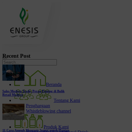
Recent Post
Beranda
Sales Modern Trade, Peran Penting di Balik
Retail Modern
Tentang Kami
Penghargaan
Whistleblowing channel
Produk Kami
11 Cara Ampuh Mengusir Semut untuk Hunian