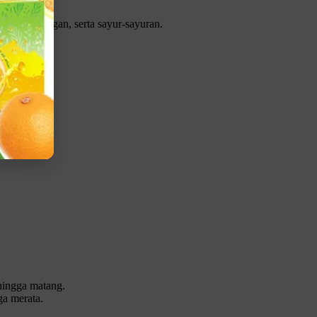
acang-kacangan, serta sayur-sayuran.
6 gram serat.
hingga matang.
a merata.