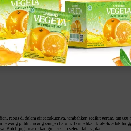
 dari berbagai jenis makanan sehari-hari, mulai dari apel, alpukat, k
p makanan tinggi serat yang bisa dicoba, antara lain yaitu:
ah adalah tumis brokoli.
. Bagaimana tidak? Sekitar 100 gram brokoli saja sudah mengandung 2,
g perlu kamu ikuti.
Klik gambar untuk lihat produk unggulan kami
n, rebus di dalam air secukupnya, tambahkan sedikit garam, tunggu 
 bawang putih cincang sampai harum. Tambahkan brokoli, aduk hingg
. Boleh juga masukkan gula sesuai selera, lalu sajikan.