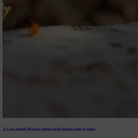
11 Cara Ampuh Mengusir Semut untuk Hunian Lebih Nyaman