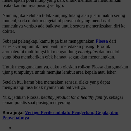
menerapkan pola hidup yang baik untuk membantu menurunkan
risiko kambuhnya pusing vertigo.
Namun, jika keluhan tidak kunjung hilang atau justru makin sering
muncul, serta untuk mengetahui penyebab yang mendasari
munculnya vertigo ada baiknya untuk segera memeriksakan diri ke
dokter.
Sebagai pelengkap, kamu juga bisa menggunakan
Plossa
dari
Enesis Group untuk membantu meredakan pusing. Produk
aromaterapi multifungsi ini mengandung
eucalyptus
dan mentol
yang bisa memberikan efek hangat, segar, dan menenangkan.
Untuk menggunakannya, cukup oleskan roll-on Plossa dan gunakan
ujung tumpulnya untuk memijat lembut area kepala atau leher.
Setelah itu, kamu bisa merasakan sensasi rileks yang dapat
mengurangi rasa tidak nyaman akibat vertigo.
Yuk, jadikan Plossa,
healthy product for a healthy family
, sebagai
teman praktis saat pusing menyerang!
Baca juga:
Vertigo Perifer adalah: Pengertian, Gejala, dan
Penyebabnya