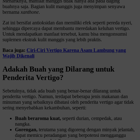
Menariknya, manfaat manggis tidak hanya ada pada daging
buahnya saja. Bagian kulit manggis juga menyimpan senyawa
bernama
xanthone
.
Zat ini bersifat antioksidan dan memiliki efek seperti pereda nyeri,
sehingga dipercaya dapat membantu meredakan keluhan vertigo.
Untuk mendapatkan manfaat tersebut, kamu bisa mengonsumsi
suplemen ekstrak kulit manggis yang lebih praktis.
Baca juga:
Ciri-Ciri Vertigo Karena Asam Lambung yang
Wajib Dikenali
Adakah Buah yang Dilarang untuk
Penderita Vertigo?
Sebetulnya, tidak ada buah yang benar-benar dilarang untuk
penderita vertigo. Namun, terdapat beberapa jenis makanan dan
minuman yang sebaiknya dibatasi oleh penderita vertigo agar tidak
sering menyebabkan kekambuhan, seperti:
Buah beraroma kuat,
seperti durian, cempedak, atau
nangka.
Gorengan,
terutama yang digoreng dengan minyak jelantah,
dapat memicu peradangan yang berpotensi mengganggu