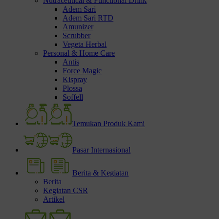
Nutraceutical & Functional Drink
Adem Sari
Adem Sari RTD
Amunizer
Scrubber
Vegeta Herbal
Personal & Home Care
Antis
Force Magic
Kispray
Plossa
Soffell
Temukan Produk Kami
Pasar Internasional
Berita & Kegiatan
Berita
Kegiatan CSR
Artikel