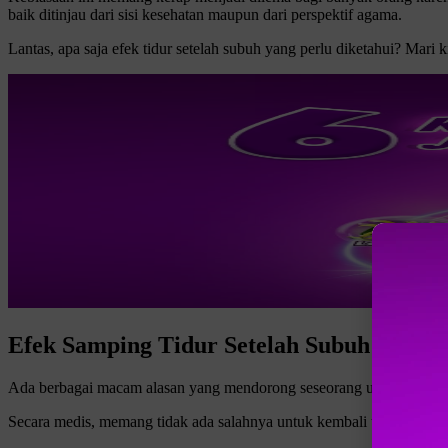
baik ditinjau dari sisi kesehatan maupun dari perspektif agama.
Lantas, apa saja efek tidur setelah subuh yang perlu diketahui? Mari 
Efek Samping Tidur Setelah Subuh
Ada berbagai macam alasan yang mendorong seseorang untuk kembali t
Secara medis, memang tidak ada salahnya untuk kembali tidur di pagi h