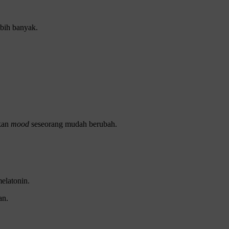
ebih banyak.
bkan
mood
seseorang mudah berubah.
melatonin.
an.