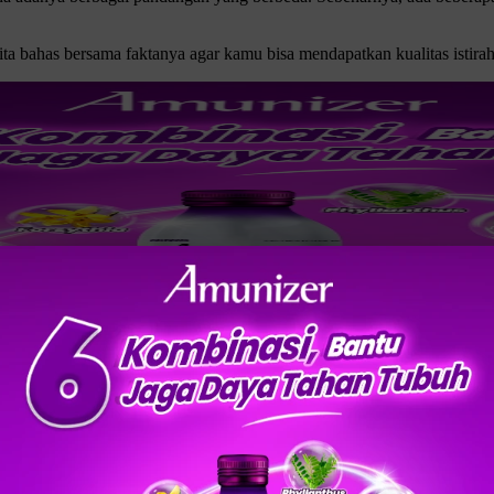
kita bahas bersama faktanya agar kamu bisa mendapatkan kualitas istirah
idur setelah subuh, misalnya terlalu lama kerja di malam hari atau 
ari, terutama apabila durasi istirahat masih kurang.