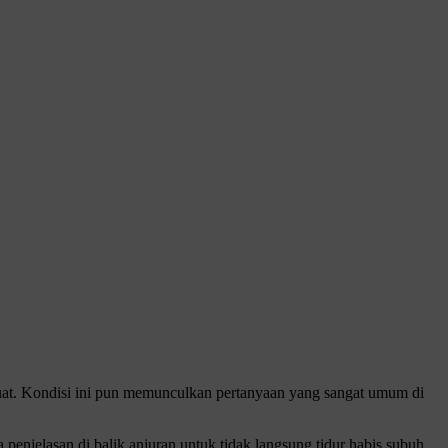
kuat. Kondisi ini pun memunculkan pertanyaan yang sangat umum di
njelasan di balik anjuran untuk tidak langsung tidur habis subuh,