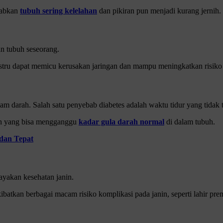
babkan
tubuh sering kelelahan
dan pikiran pun menjadi kurang jernih.
an tubuh seseorang.
k justru dapat memicu kerusakan jaringan dan mampu meningkatkan risik
m darah. Salah satu penyebab diabetes adalah waktu tidur yang tidak t
ulin yang bisa mengganggu
kadar gula darah normal
di dalam tubuh.
 dan Tepat
ayakan kesehatan janin.
batkan berbagai macam risiko komplikasi pada janin, seperti lahir pre