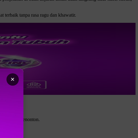
at terbaik tanpa rasa ragu dan khawatir.
×
kebanyakan menonton.