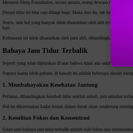
Menurut Sleep Foundation, secara umum, orang dewasa membutuhkan 
Durasi tidur ini bisa saja dibagi-bagi. Maka dari itu, tak heran apab
Justru, satu hal yang banyak tidak disarankan oleh ahli terkait waktu
hari.
Kebiasaan ini tidak disarankan oleh para ahli, dibandingkan kembali 
Bahaya Jam Tidur Terbalik
Seperti yang telah dijelaskan di atas bahwa tidak ada salahnya untuk k
Supaya kamu lebih paham, di bawah ini adalah beberapa alasan mengapa
1. Membahayakan Kesehatan Jantung
Pertama, dibandingkan kembali tidur setelah subuh, jam istirahat ter
Hal ini dikarenakan kadar lemak dalam darah akan cenderung menin
2. Kesulitan Fokus dan Konsentrasi
Salah satu bahaya jam tidur terbalik adalah sulit fokus dan memusatkan