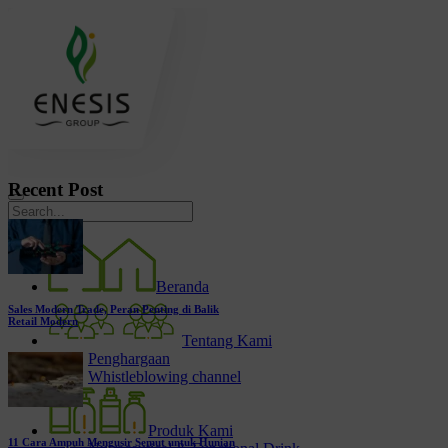
Recent Post
Beranda
Sales Modern Trade, Peran Penting di Balik
Retail Modern
Tentang Kami
Penghargaan
Whistleblowing channel
Produk Kami
11 Cara Ampuh Mengusir Semut untuk Hunian