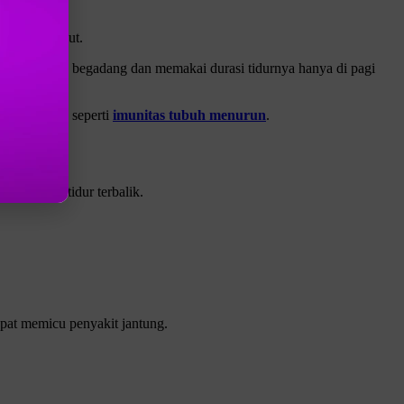
urasi tersebut.
g lebih memilih begadang dan memakai durasi tidurnya hanya di pagi
hatan tubuh, seperti
imunitas tubuh menurun
.
adalah jam tidur terbalik.
dapat memicu penyakit jantung.