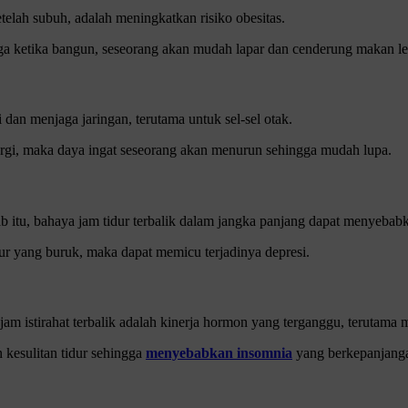
etelah subuh, adalah meningkatkan risiko obesitas.
ingga ketika bangun, seseorang akan mudah lapar dan cenderung makan l
 dan menjaga jaringan, terutama untuk sel-sel otak.
energi, maka daya ingat seseorang akan menurun sehingga mudah lupa.
bab itu, bahaya jam tidur terbalik dalam jangka panjang dapat menyeba
idur yang buruk, maka dapat memicu terjadinya depresi.
 jam istirahat terbalik adalah kinerja hormon yang terganggu, terutama 
kesulitan tidur sehingga
menyebabkan insomnia
yang berkepanjang