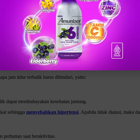
setidaknya 7 jam untuk mendapatkan tidur yang berkualitas.
ila banyak orang yang kembali tidur setelah subuh untuk memaksimalkan d
 dan durasi tidur adalah jam istirahat yang terbalik. Banyak orang yan
tidur setelah subuh, karena dapat memberikan dampak negatif bagi kese
embali tidur setelah subuh. Sebaliknya, kebiasaan yang harus dihindari 
 jam tidur terbalik harus dihindari, yaitu:
Klik gambar untuk lihat produk unggulan kami
balik dapat membahayakan kesehatan jantung.
gkat sehingga
menyebabkan hipertensi
. Apabila tidak diatasi, maka 
 perhatian saat beraktivitas.