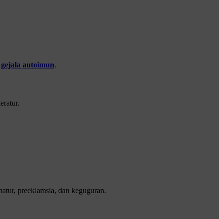
o
gejala autoimun
.
eratur.
matur, preeklamsia, dan keguguran.