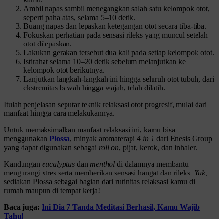
Ambil napas sambil menegangkan salah satu kelompok otot,
seperti paha atas, selama 5–10 detik.
Buang napas dan lepaskan ketegangan otot secara tiba-tiba.
Fokuskan perhatian pada sensasi rileks yang muncul setelah
otot dilepaskan.
Lakukan gerakan tersebut dua kali pada setiap kelompok otot.
Istirahat selama 10–20 detik sebelum melanjutkan ke
kelompok otot berikutnya.
Lanjutkan langkah-langkah ini hingga seluruh otot tubuh, dari
ekstremitas bawah hingga wajah, telah dilatih.
Itulah penjelasan seputar teknik relaksasi otot progresif, mulai dari
manfaat hingga cara melakukannya.
Untuk memaksimalkan manfaat relaksasi ini, kamu bisa
menggunakan
Plossa
, minyak aromaterapi
4 in 1
dari Enesis Group
yang dapat digunakan sebagai
roll on
, pijat, kerok, dan inhaler.
Kandungan
eucalyptus
dan
menthol
di dalamnya membantu
mengurangi stres serta memberikan sensasi hangat dan rileks.
Yuk
,
sediakan Plossa sebagai bagian dari rutinitas relaksasi kamu di
rumah maupun di tempat kerja!
Baca juga:
Ini Dia 7 Tanda Meditasi Berhasil, Kamu Wajib
Tahu!