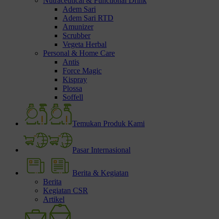
Nutraceutical & Functional Drink
Adem Sari
Adem Sari RTD
Amunizer
Scrubber
Vegeta Herbal
Personal & Home Care
Antis
Force Magic
Kispray
Plossa
Soffell
Temukan Produk Kami
Pasar Internasional
Berita & Kegiatan
Berita
Kegiatan CSR
Artikel