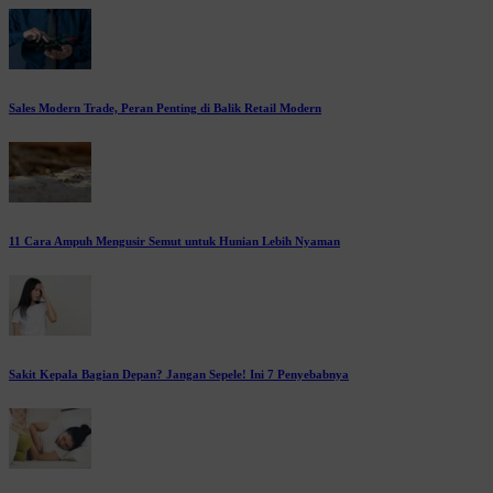
Sales Modern Trade, Peran Penting di Balik Retail Modern
11 Cara Ampuh Mengusir Semut untuk Hunian Lebih Nyaman
Sakit Kepala Bagian Depan? Jangan Sepele! Ini 7 Penyebabnya