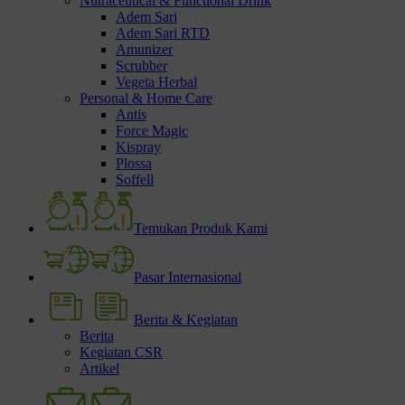
Nutraceutical & Functional Drink
Adem Sari
Adem Sari RTD
Amunizer
Scrubber
Vegeta Herbal
Personal & Home Care
Antis
Force Magic
Kispray
Plossa
Soffell
Temukan Produk Kami
Pasar Internasional
Berita & Kegiatan
Berita
Kegiatan CSR
Artikel