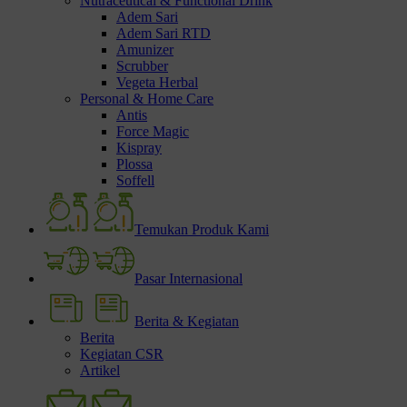
Nutraceutical & Functional Drink
Adem Sari
Adem Sari RTD
Amunizer
Scrubber
Vegeta Herbal
Personal & Home Care
Antis
Force Magic
Kispray
Plossa
Soffell
Temukan Produk Kami
Pasar Internasional
Berita & Kegiatan
Berita
Kegiatan CSR
Artikel