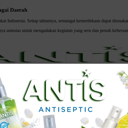
agai Daerah
kat Indonesia.
Setiap tahunnya, semangat kemerdekaan dapat dirasakan
a antusias untuk mengadakan kegiatan yang seru dan penuh kebersamaa
usan di Berbagai Daerah