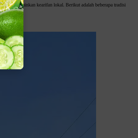
an mencerminkan kearifan lokal. Berikut adalah beberapa tradisi