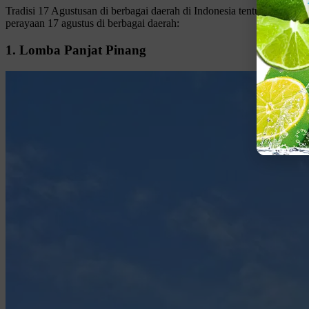
Tradisi 17 Agustusan di berbagai daerah di Indonesia tentunya berbe
perayaan 17 agustus di berbagai daerah:
1. Lomba Panjat Pinang