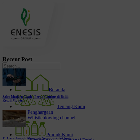
Recent Post
Beranda
Sales Modern Trade, Peran Penting di Balik
Retail Modern
Tentang Kami
Penghargaan
Whistleblowing channel
Produk Kami
11 Cara Ampuh Mengusir Semut untuk Hunian