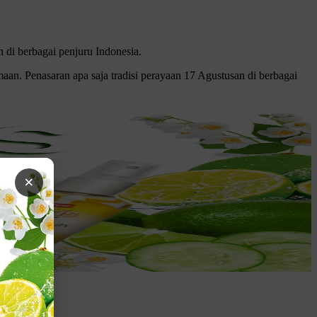
 di berbagai penjuru Indonesia.
n. Penasaran apa saja tradisi perayaan 17 Agustusan di berbagai
×