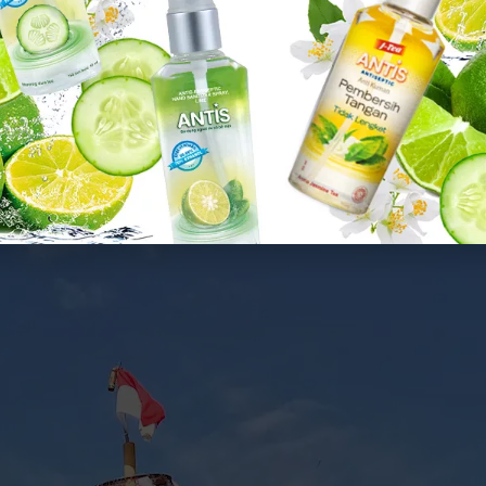
da-beda. Setiap daerah memiliki ciri khasnya masing-masing yang unik d
Klik gambar untuk lihat produk unggulan kami