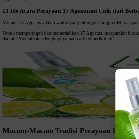
13 Ide Acara Perayaan 17 Agustusan Unik dari Berb
Momen 17 Agustus adalah waktu yang ditunggu-tunggu oleh masyara
Untuk memperingati dan memeriahkan 17 Agustus, masyarakat biasany
daerah? Yuk simak selengkapnya pada artikel berikut ini!
Macam-Macam Tradisi Perayaan 17 Agust