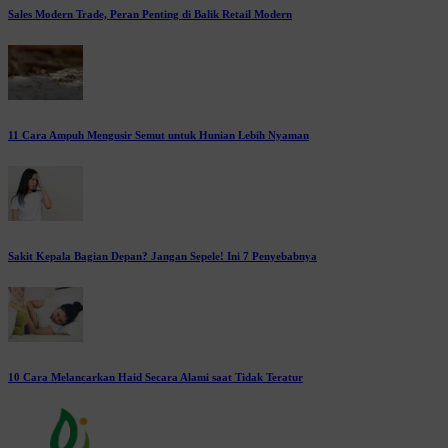
Sales Modern Trade, Peran Penting di Balik Retail Modern
11 Cara Ampuh Mengusir Semut untuk Hunian Lebih Nyaman
Sakit Kepala Bagian Depan? Jangan Sepele! Ini 7 Penyebabnya
10 Cara Melancarkan Haid Secara Alami saat Tidak Teratur