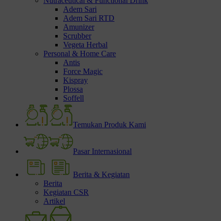
Nutraceutical & Functional Drink
Adem Sari
Adem Sari RTD
Amunizer
Scrubber
Vegeta Herbal
Personal & Home Care
Antis
Force Magic
Kispray
Plossa
Soffell
Temukan Produk Kami
Pasar Internasional
Berita & Kegiatan
Berita
Kegiatan CSR
Artikel