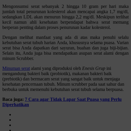
Mengonsumsi serat sebanyak 2 hingga 10 gram per hari maka
jumlah total penurunan kolesterol akan mencapai angka 1,7 mg/dl,
sedangkan LDL akan menurun hingga 2,2 mg/dl. Meskipun terlihat
kecil namun ahli kesehatan berpendapat bahwa serat memang
berperan penting dalam proses penurunan kadar kolesterol.
Dengan melihat manfaat yang ada di atas maka penuhi selalu
kebutuhan serat tubuh harian Anda, khususnya selama puasa. Varian
serat bisa Anda dapatkan dari sayuran, buahan dan juga biji-bijian.
Selain itu, Anda juga bisa mendapatkan asupan serat alami dengan
minum Scrubber.
Minuman serat
alami yang diproduksi oleh
Enesis Grup
ini
mengandung bakteri baik (probiotik), makanan bakteri baik
(prebiotik) dan bermacam serat yang sangat baik untuk menjaga
kesehatan pencernaan tubuh. Minum scrubber pada saat sahur dan
berbuka untuk memenuhi kebutuhan serat tubuh selama berpuasa.
Baca juga:
7 Cara agar Tidak Lapar Saat Puasa yang Perlu
Diperhatikan