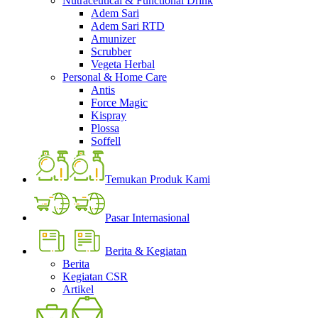
Nutraceutical & Functional Drink
Adem Sari
Adem Sari RTD
Amunizer
Scrubber
Vegeta Herbal
Personal & Home Care
Antis
Force Magic
Kispray
Plossa
Soffell
Temukan Produk Kami
Pasar Internasional
Berita & Kegiatan
Berita
Kegiatan CSR
Artikel