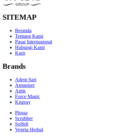
SITEMAP
Beranda
Tentang Kami
Pasar Internasional
Hubungi Kami
Karir
Brands
Adem Sari
Amunizer
Antis
Force Magic
Kispray
Plossa
Scrubber
Soffell
Vegeta Herbal