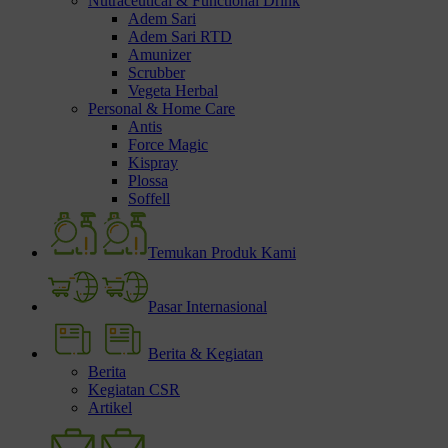
Nutraceutical & Functional Drink
Adem Sari
Adem Sari RTD
Amunizer
Scrubber
Vegeta Herbal
Personal & Home Care
Antis
Force Magic
Kispray
Plossa
Soffell
Temukan Produk Kami
Pasar Internasional
Berita & Kegiatan
Berita
Kegiatan CSR
Artikel