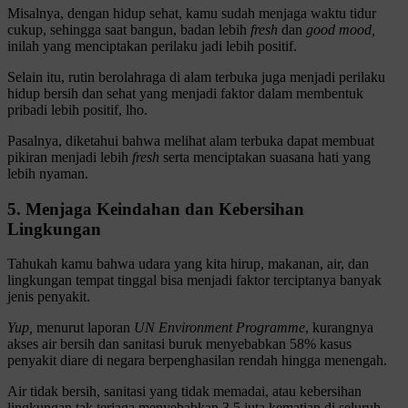
Misalnya, dengan hidup sehat, kamu sudah menjaga waktu tidur
cukup, sehingga saat bangun, badan lebih
fresh
dan
good mood,
inilah yang menciptakan perilaku jadi lebih positif.
Selain itu, rutin berolahraga di alam terbuka juga menjadi perilaku
hidup bersih dan sehat yang menjadi faktor dalam membentuk
pribadi lebih positif, lho.
Pasalnya, diketahui bahwa melihat alam terbuka dapat membuat
pikiran menjadi lebih
fresh
serta menciptakan suasana hati yang
lebih nyaman.
5. Menjaga Keindahan dan Kebersihan
Lingkungan
Tahukah kamu bahwa udara yang kita hirup, makanan, air, dan
lingkungan tempat tinggal bisa menjadi faktor terciptanya banyak
jenis penyakit.
Yup,
menurut laporan
UN Environment Programme
, kurangnya
akses air bersih dan sanitasi buruk menyebabkan 58% kasus
penyakit diare di negara berpenghasilan rendah hingga menengah.
Air tidak bersih, sanitasi yang tidak memadai, atau kebersihan
lingkungan tak terjaga menyebabkan 3,5 juta kematian di seluruh