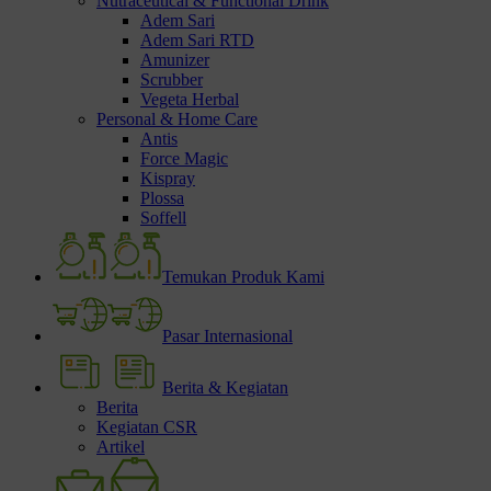
Nutraceutical & Functional Drink
Adem Sari
Adem Sari RTD
Amunizer
Scrubber
Vegeta Herbal
Personal & Home Care
Antis
Force Magic
Kispray
Plossa
Soffell
Temukan Produk Kami
Pasar Internasional
Berita & Kegiatan
Berita
Kegiatan CSR
Artikel