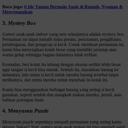
Baca juga:
6 Ide Taman Bermain Anak di Rumah, Nyaman &
Menyenangkan
3.
Mystery Box
Games
anak-anak
indoor
yang seru selanjutnya adalah
mystery box
.
Permainan ini dapat melatih indra peraba, penciuman, penglihatan,
pendengaran, dan pengecap si kecil. Untuk membuat permainan ini,
kamu bisa menyiapkan kotak besar yang memiliki penutup atau
warna gelap sehingga bagian dalamnya tidak terlihat.
Kemudan, beri kotak itu lubang dengan ukuran sedikit lebih besar
agar tangan si kecil bisa masuk. Setelah itu, masukkan barang ke
dalamnya, lalu minta si kecil untuk meraba barang tersebut tanpa
melihatnya, dan minta mereka untuk menebak isi kotak itu.
Kamu bisa menggunakan berbagai barang yang sering si kecil
gunakan, seperti sendok dan mangkok makan mereka, pensil, atau
bahkan potongan buah.
4. Menyusun
Puzzle
Menyusun
puzzle
sepertinya menjadi permainan yang sering kamu
dengar, bukan?
Nah, games
anak-anak
indoor
ini bisa menjadi salah