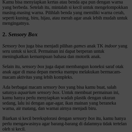
Kamu bisa menyiapkan kertas atau benda apa pun dengan warna
yang berbeda. Setelah itu, mintalah si kecil untuk mengelompokkan
masing-masing warna. Pilihlah benda yang memiliki warna cerah,
seperti kuning, biru, hijau, atau merah agar anak lebih mudah untuk
mengingatnya.
2.
Sensory Box
Sensory box
juga bisa menjadi pilihan
games
anak TK
indoor
yang
seru untuk si kecil. Permainan ini dapat berperan untuk
meningkatkan kemampuan bahasa dan motorik anak.
Selain itu,
sensory box
juga dapat membangun koneksi saraf otak
anak agar di masa depan mereka mampu melakukan bermacam-
macam aktivitas yang lebih kompleks.
Ada berbagai macam
sensory box
yang bisa kamu buat, salah
satunya
aquarium sensory box
. Untuk membuat permainan ini,
kamu hanya perlu menyiapkan wadah plastik dengan ukuran
sedang, lalu isi dengan agar-agar, ikan mainan yang beraneka
warna, air matang, dan warnai airnya menjadi biru.
Biarkan si kecil bereksplorasi dengan
sensory box
itu, kamu hanya
perlu mengawasinya agar barang-barang di dalamnya tidak tertelan
oleh si kecil.