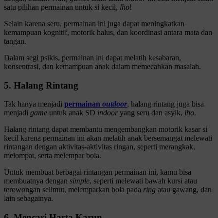
satu pilihan permainan untuk si kecil,
lho
!
Selain karena seru, permainan ini juga dapat meningkatkan
kemampuan kognitif, motorik halus, dan koordinasi antara mata dan
tangan.
Dalam segi psikis, permainan ini dapat melatih kesabaran,
konsentrasi, dan kemampuan anak dalam memecahkan masalah.
5. Halang Rintang
Tak hanya menjadi
permainan
outdoor
, halang rintang juga bisa
menjadi
game
untuk anak SD
indoor
yang seru dan asyik,
lho
.
Halang rintang dapat membantu mengembangkan motorik kasar si
kecil karena permainan ini akan melatih anak bersemangat melewati
rintangan dengan aktivitas-aktivitas ringan, seperti merangkak,
melompat, serta melempar bola.
Untuk membuat berbagai rintangan permainan ini, kamu bisa
membuatnya dengan
simple
, seperti melewati bawah kursi atau
terowongan selimut, melemparkan bola pada
ring
atau gawang, dan
lain sebagainya.
6. Mencari Harta Karun