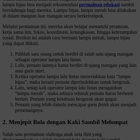
lampu hijau bisa menjadi rekomendasi
permainan edukasi
sambil
berolahraga bagi mereka. Lampu hijau, lampu merah bisa dilakukan
di dalam maupun luar ruangan secara berkelompok.
Melalui permainan ini, mereka akan belajar mematuhi peraturan,
kerja sama tim, fokus, koordinasi, ketangkasan, hingga keterampilan
sosial. Berikut ini adalah cara bermain lampu merah, lampu hijau
yang dapat diikuti.
Pilihlah satu orang untuk berdiri di salah satu ujung ruangan
sebagai operator lampu lalu lintas.
Lalu, pemain lainnya harus berdiri di ujung ruangan yang lain
atau garis
start
.
Ketika operator lampu lalu lintas meneriakkan kata “lampu
hijau”, maka berarti pemain diperbolehkan untuk bergerak.
Lalu, setiap kali operator lampu lalu lintas mengatakan
“lampu merah”, maka artinya seluruh pemain harus berhenti
berlari. Pemain yang ketahuan bergerak akan gugur.
Pemain yang lebih dahulu mencapai garis
finish
akan menjadi
pemenangnya.
2. Menjepit Bola dengan Kaki Sambil Melompat
Salah satu permainan olahraga anak usia dini yang
direkomendasikan adalah menjepit bola dengan kaki sambil