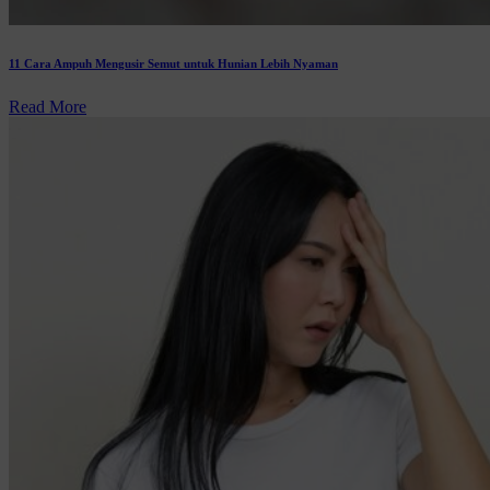
11 Cara Ampuh Mengusir Semut untuk Hunian Lebih Nyaman
Read More