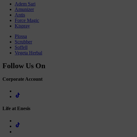
Adem Sari
Amunizer
Antis
Force Magic
Kispray
Plossa
Scrubber
Soffell
Vegeta Herbal
Follow Us On
Corporate Account
Life at Enesis