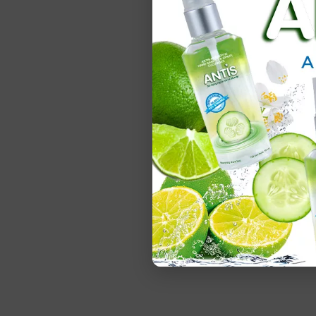
Klik gambar