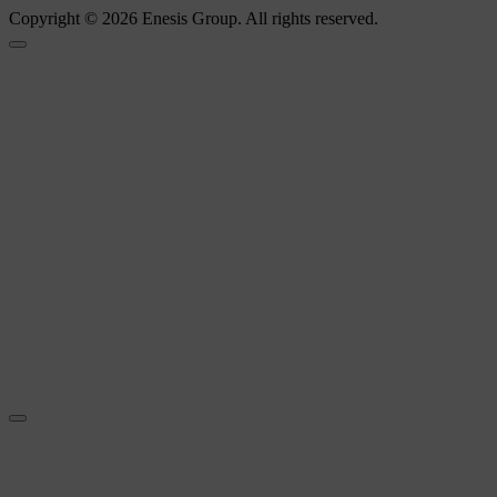
Copyright © 2026 Enesis Group. All rights reserved.