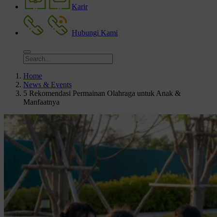
Karir
Hubungi Kami
Home
News & Events
5 Rekomendasi Permainan Olahraga untuk Anak &
Manfaatnya