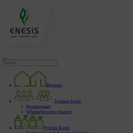
Beranda
Tentang Kami
Penghargaan
Whistleblowing channel
Produk Kami