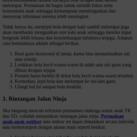
melompat. Permainan ini bagus untuk melatih fokus serta
konsentrasi anak sehingga kemampuan mendengarkan dan
menyerap informasi mereka lebih meningkat.
Tidak hanya itu, menjepit bola dengan kaki sambil melompat juga
akan membantu menguatkan otot kaki anak sehingga mereka dapat
bergerak lebih leluasa dan keseimbangan tubuhnya terjaga. Adapun
cara bermainnya adalah sebagai berikut.
Buat garis horizontal di lantai, kamu bisa memanfaatkan tali
atau
selotip
.
Letakkan bola kecil warna-warni di salah satu sisi garis yang
dibuat dengan sejajar.
Pemain harus berdiri di dekat bola kecil warna-warni tersebut.
Kemudian, jepit bola dan melompat ke sisi lain garis.
Ulangi hal ini sampai bola terakhir.
3. Rintangan Jalan Ninja
Jika bingung mencari referensi permainan olahraga untuk anak TK
dan SD, cobalah memainkan rintangan jalan ninja.
Permainan
anak-anak
outdoor
atau
indoor
ini dapat dimainkan secara individu
atau berkelompok dengan aturan main seperti berikut: