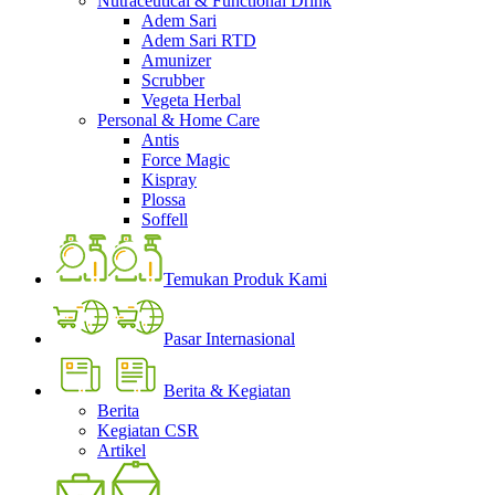
Nutraceutical & Functional Drink
Adem Sari
Adem Sari RTD
Amunizer
Scrubber
Vegeta Herbal
Personal & Home Care
Antis
Force Magic
Kispray
Plossa
Soffell
Temukan Produk Kami
Pasar Internasional
Berita & Kegiatan
Berita
Kegiatan CSR
Artikel