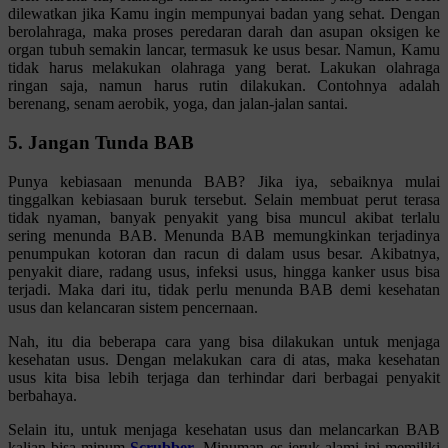
dilewatkan jika Kamu ingin mempunyai badan yang sehat. Dengan
berolahraga, maka proses peredaran darah dan asupan oksigen ke
organ tubuh semakin lancar, termasuk ke usus besar. Namun, Kamu
tidak harus melakukan olahraga yang berat. Lakukan olahraga
ringan saja, namun harus rutin dilakukan. Contohnya adalah
berenang, senam aerobik, yoga, dan jalan-jalan santai.
5. Jangan Tunda BAB
Punya kebiasaan menunda BAB? Jika iya, sebaiknya mulai
tinggalkan kebiasaan buruk tersebut. Selain membuat perut terasa
tidak nyaman, banyak penyakit yang bisa muncul akibat terlalu
sering menunda BAB. Menunda BAB memungkinkan terjadinya
penumpukan kotoran dan racun di dalam usus besar. Akibatnya,
penyakit diare, radang usus, infeksi usus, hingga kanker usus bisa
terjadi. Maka dari itu, tidak perlu menunda BAB demi kesehatan
usus dan kelancaran sistem pencernaan.
Nah, itu dia beberapa cara yang bisa dilakukan untuk menjaga
kesehatan usus. Dengan melakukan cara di atas, maka kesehatan
usus kita bisa lebih terjaga dan terhindar dari berbagai penyakit
berbahaya.
Selain itu, untuk menjaga kesehatan usus dan melancarkan BAB
kalian bisa minum
Scrubber
. Minuman es jeruk alami ini memiliki