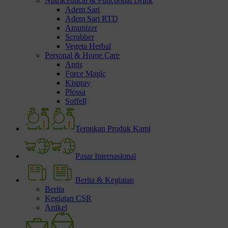
Nutraceutical & Functional Drink
Adem Sari
Adem Sari RTD
Amunizer
Scrubber
Vegeta Herbal
Personal & Home Care
Antis
Force Magic
Kispray
Plossa
Soffell
Temukan Produk Kami
Pasar Internasional
Berita & Kegiatan
Berita
Kegiatan CSR
Artikel