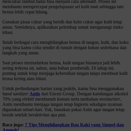
mencukur rambut halus bisa menjadi cara alternatif. Proses ini
membantu mempercepat pengelupasan sel kulit mati sehingga tato
henna lebih cepat hilang.
Gunakan pisau cukur yang bersih dan krim cukur agar kulit tetap
aman. Setelahnya, aplikasikan pelembap untuk mengurangi risiko
iritasi.
Itulah berbagai cara menghilangkan henna di tangan, kulit, dan kuku
yang bisa kamu coba sendiri di rumah dengan bahan sederhana dan
langkah yang aman.
Saat proses memudarkan henna, kulit tangan biasanya jadi lebih
sering terkena air, sabun, atau bahan pembersih. Di tahap ini,
penting untuk tetap menjaga kebersihan tangan tanpa membuat kulit
terasa kering atau iritasi.
Untuk perlindungan harian yang praktis, kamu bisa menggunakan
hand sanitizer
Antis
dari Enesis Group. Dengan kandungan alkohol
70% yang efektif membunuh kuman serta tambahan
moisturizer
,
Antis membantu menjaga tangan tetap higienis sekaligus nyaman
digunakan sehari-hari. Yuk, biasakan pakai Antis agar tangan tetap
bersih setelah beraktivitas apa pun.
Baca juga:
7 Tips Menghilangkan Bau Kaki yang Simpel dan
Ampuh!