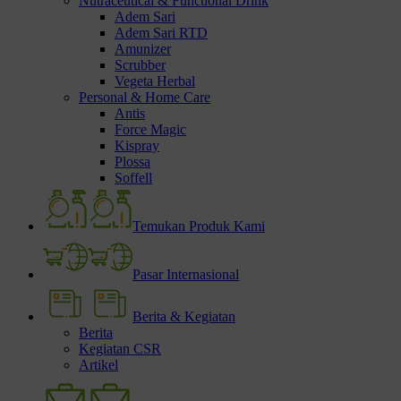
Nutraceutical & Functional Drink
Adem Sari
Adem Sari RTD
Amunizer
Scrubber
Vegeta Herbal
Personal & Home Care
Antis
Force Magic
Kispray
Plossa
Soffell
Temukan Produk Kami
Pasar Internasional
Berita & Kegiatan
Berita
Kegiatan CSR
Artikel