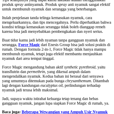
produk
spray
antinyamuk. Produk
spray
anti nyamuk sangat efektif
untuk membunuh nyamuk dan serangga yang beterbangan.
Itulah penjelasan tanda telinga kemasukan nyamuk, cara
mengeluarkannya, dan tips mencegahnya. Perlu diperhatikan bahwa
kondisi telinga kemasukan serangga tidak boleh dianggap remeh
karena bisa jadi menyebabkan pembengkakan dan nyeri serius.
Buat tidur kamu jadi lebih nyaman tanpa gangguan nyamuk dan
serangga,
Force Magic
dari Enesis Group bisa jadi solusi praktis di
rumah. Dengan formula 2-in-1, Force Magic tidak hanya mampu
membunuh nyamuk, tetapi juga efektif membantu menjauhkan
nyamuk dari area tempat tinggal.
Force Magic mengandung bahan aktif
synthetic pyrethroid
, yaitu
transflutrin dan
permethrin
, yang dikenal ampuh dalam
mengendalikan nyamuk. Kedua bahan ini berasal dari senyawa
yang umumnya ditemukan pada bunga
chrysanthemum
. Ditambah
lagi dengan kandungan
eucalyptus oil
, perlindungan terhadap
nyamuk jadi terasa lebih maksimal.
Jadi, supaya waktu istirahat keluarga tetap tenang dan bebas
gangguan nyamuk, jangan lupa siapkan Force Magic di rumah, ya.
Baca juga:
Beberapa Wewangian yang Ampuh Usir Nyamuk