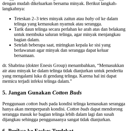
dengan mudah dikeluarkan bersama minyak. Berikut langkah-
langkahnya:
Teteskan 2–3 tetes minyak zaitun atau
baby oil
ke dalam
telinga yang kemasukan nyamuk atau serangga.
Tarik daun telinga secara perlahan ke arah atas dan belakang
untuk membuka saluran telinga, agar minyak menjangkau
bagian dalam.
Setelah beberapa saat, miringkan kepala ke sisi yang
berlawanan agar minyak dan serangga dapat keluar
bersamaan.
dr. Shabrina (dokter Enesis Group) menambahkan, “Memasukkan
air atau minyak ke dalam telinga tidak dianjurkan untuk penderita
yang mengalami luka di gendang telinga. Karena hal ini dapat
memicu terjadi infeksi telinga dalam.”
5. Jangan Gunakan
Cotton Buds
Penggunaan
cotton buds
pada kondisi telinga kemasukan serangga
hanya akan memperparah kondisi.
Cotton buds
dapat mendorong
serangga masuk ke bagian telinga lebih dalam lagi dan susah
dijangkau sehingga penggunaanya sangat tidak dianjurkan.
6. Periksa ke Faskes Terdekat