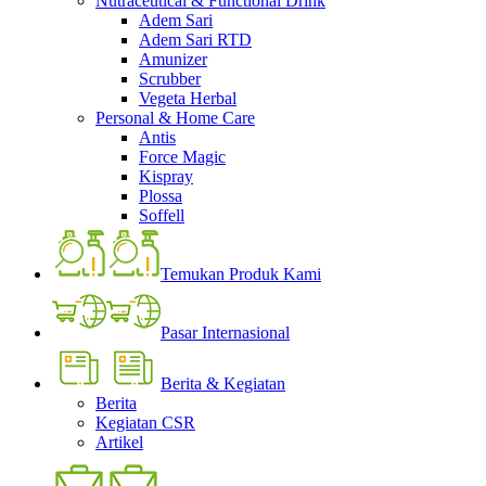
Nutraceutical & Functional Drink
Adem Sari
Adem Sari RTD
Amunizer
Scrubber
Vegeta Herbal
Personal & Home Care
Antis
Force Magic
Kispray
Plossa
Soffell
Temukan Produk Kami
Pasar Internasional
Berita & Kegiatan
Berita
Kegiatan CSR
Artikel