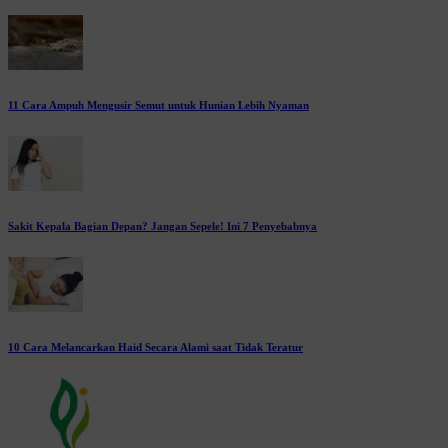
11 Cara Ampuh Mengusir Semut untuk Hunian Lebih Nyaman
Sakit Kepala Bagian Depan? Jangan Sepele! Ini 7 Penyebabnya
10 Cara Melancarkan Haid Secara Alami saat Tidak Teratur