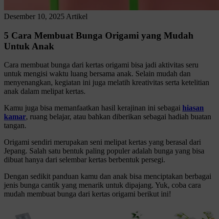
Desember 10, 2025
Artikel
5 Cara Membuat Bunga Origami yang Mudah
Untuk Anak
Cara membuat bunga dari kertas origami bisa jadi aktivitas seru
untuk mengisi waktu luang bersama anak. Selain mudah dan
menyenangkan, kegiatan ini juga melatih kreativitas serta ketelitian
anak dalam melipat kertas.
Kamu juga bisa memanfaatkan hasil kerajinan ini sebagai
hiasan
kamar
, ruang belajar, atau bahkan diberikan sebagai hadiah buatan
tangan.
Origami sendiri merupakan seni melipat kertas yang berasal dari
Jepang. Salah satu bentuk paling populer adalah bunga yang bisa
dibuat hanya dari selembar kertas berbentuk persegi.
Dengan sedikit panduan kamu dan anak bisa menciptakan berbagai
jenis bunga cantik yang menarik untuk dipajang. Yuk, coba cara
mudah membuat bunga dari kertas origami berikut ini!