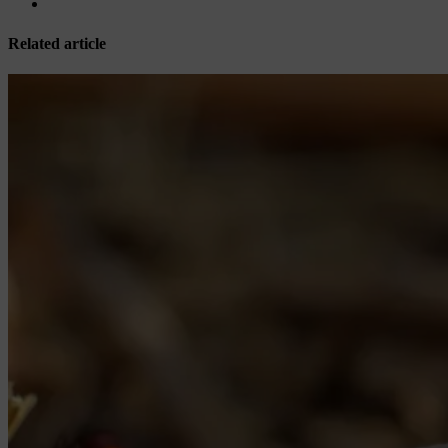
Related article