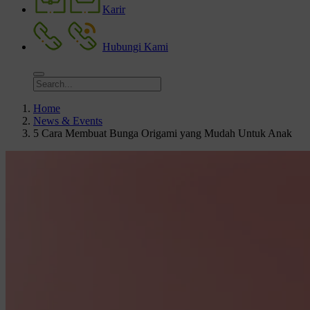
Karir
Hubungi Kami
Home
News & Events
5 Cara Membuat Bunga Origami yang Mudah Untuk Anak