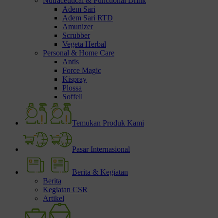
Nutraceutical & Functional Drink
Adem Sari
Adem Sari RTD
Amunizer
Scrubber
Vegeta Herbal
Personal & Home Care
Antis
Force Magic
Kispray
Plossa
Soffell
Temukan Produk Kami
Pasar Internasional
Berita & Kegiatan
Berita
Kegiatan CSR
Artikel