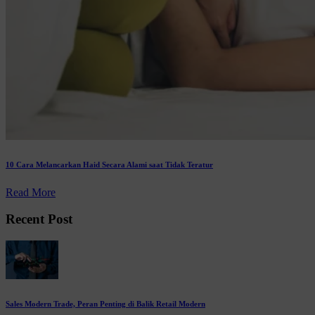
10 Cara Melancarkan Haid Secara Alami saat Tidak Teratur
Read More
Recent Post
Sales Modern Trade, Peran Penting di Balik Retail Modern