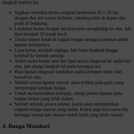
langkah berikut ini:
Siapkan selembar kertas origami berukuran 20 x 20 cm
dengan dua sisi warna berbeda, misalnya biru di depan dan
putih di belakang.
Letakkan kertas dengan sisi berwarna menghadap ke atas, lalu
lipat menjadi 16 kotak kecil.
Tandai empat kotak di bagian tengah sebagai panduan untuk
lipatan selanjutnya.
Lipat kertas menjadi segitiga, lalu buka kembali hingga
kembali ke bentuk persegi.
Ambil sudut kanan atas dan lipat secara diagonal ke sudut kiri
atas, lalu ulangi langkah ini pada keempat sisi.
Buat lipatan diagonal tambahan pada keempat sudut, dari
bawah ke atas.
Setelah semua lipatan selesai, akan terlihat pola garis yang
menyerupai kelopak bunga.
Untuk menambahkan kelopak, ulangi proses lipatan pada
bagian kertas yang lebih dalam.
Setelah seluruh proses selesai, kamu akan mendapatkan
origami bunga mawar yang indah. Kamu juga bisa mencoba
berbagai warna dan ukuran untuk hasil yang lebih variatif.
4. Bunga Matahari