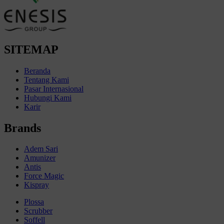
SITEMAP
Beranda
Tentang Kami
Pasar Internasional
Hubungi Kami
Karir
Brands
Adem Sari
Amunizer
Antis
Force Magic
Kispray
Plossa
Scrubber
Soffell