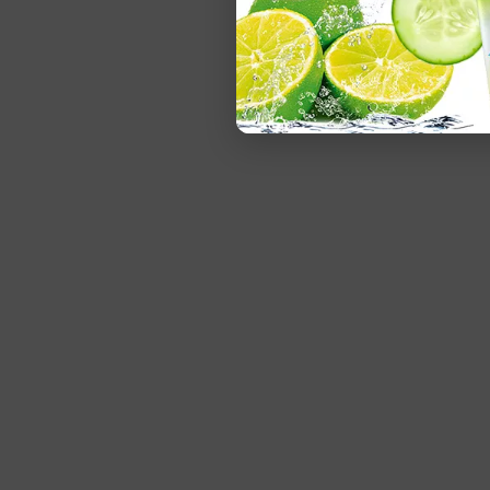
Klik gambar