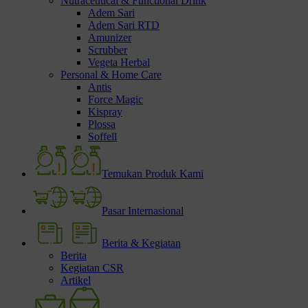
Nutraceutical & Functional Drink
Adem Sari
Adem Sari RTD
Amunizer
Scrubber
Vegeta Herbal
Personal & Home Care
Antis
Force Magic
Kispray
Plossa
Soffell
Temukan Produk Kami
Pasar Internasional
Berita & Kegiatan
Berita
Kegiatan CSR
Artikel