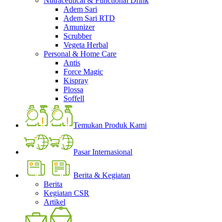
Nutraceutical & Functional Drink
Adem Sari
Adem Sari RTD
Amunizer
Scrubber
Vegeta Herbal
Personal & Home Care
Antis
Force Magic
Kispray
Plossa
Soffell
Temukan Produk Kami
Pasar Internasional
Berita & Kegiatan
Berita
Kegiatan CSR
Artikel