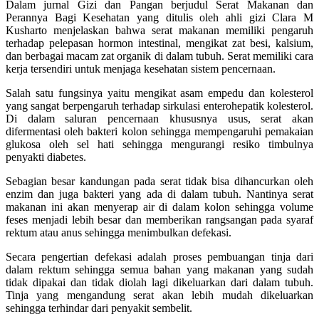
Dalam jurnal Gizi dan Pangan berjudul Serat Makanan dan
Perannya Bagi Kesehatan yang ditulis oleh ahli gizi Clara M
Kusharto menjelaskan bahwa serat makanan memiliki pengaruh
terhadap pelepasan hormon intestinal, mengikat zat besi, kalsium,
dan berbagai macam zat organik di dalam tubuh. Serat memiliki cara
kerja tersendiri untuk menjaga kesehatan sistem pencernaan.
Salah satu fungsinya yaitu mengikat asam empedu dan kolesterol
yang sangat berpengaruh terhadap sirkulasi enterohepatik kolesterol.
Di dalam saluran pencernaan khususnya usus, serat akan
difermentasi oleh bakteri kolon sehingga mempengaruhi pemakaian
glukosa oleh sel hati sehingga mengurangi resiko timbulnya
penyakti diabetes.
Sebagian besar kandungan pada serat tidak bisa dihancurkan oleh
enzim dan juga bakteri yang ada di dalam tubuh. Nantinya serat
makanan ini akan menyerap air di dalam kolon sehingga volume
feses menjadi lebih besar dan memberikan rangsangan pada syaraf
rektum atau anus sehingga menimbulkan defekasi.
Secara pengertian defekasi adalah proses pembuangan tinja dari
dalam rektum sehingga semua bahan yang makanan yang sudah
tidak dipakai dan tidak diolah lagi dikeluarkan dari dalam tubuh.
Tinja yang mengandung serat akan lebih mudah dikeluarkan
sehingga terhindar dari penyakit sembelit.