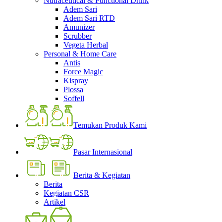
Nutraceutical & Functional Drink
Adem Sari
Adem Sari RTD
Amunizer
Scrubber
Vegeta Herbal
Personal & Home Care
Antis
Force Magic
Kispray
Plossa
Soffell
Temukan Produk Kami
Pasar Internasional
Berita & Kegiatan
Berita
Kegiatan CSR
Artikel