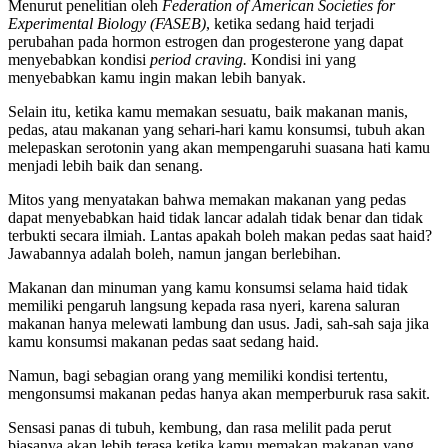
Menurut penelitian oleh
Federation of American Societies for
Experimental Biology (FASEB)
, ketika sedang haid terjadi
perubahan pada hormon estrogen dan progesterone yang dapat
menyebabkan kondisi
period craving.
Kondisi ini yang
menyebabkan kamu ingin makan lebih banyak.
Selain itu, ketika kamu memakan sesuatu, baik makanan manis,
pedas, atau makanan yang sehari-hari kamu konsumsi, tubuh akan
melepaskan serotonin yang akan mempengaruhi suasana hati kamu
menjadi lebih baik dan senang.
Mitos yang menyatakan bahwa memakan makanan yang pedas
dapat menyebabkan haid tidak lancar adalah tidak benar dan tidak
terbukti secara ilmiah. Lantas apakah boleh makan pedas saat haid?
Jawabannya adalah boleh, namun jangan berlebihan.
Makanan dan minuman yang kamu konsumsi selama haid tidak
memiliki pengaruh langsung kepada rasa nyeri, karena saluran
makanan hanya melewati lambung dan usus. Jadi, sah-sah saja jika
kamu konsumsi makanan pedas saat sedang haid.
Namun, bagi sebagian orang yang memiliki kondisi tertentu,
mengonsumsi makanan pedas hanya akan memperburuk rasa sakit.
Sensasi panas di tubuh, kembung, dan rasa melilit pada perut
biasanya akan lebih terasa ketika kamu memakan makanan yang